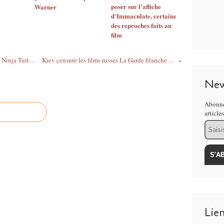
poser sur l'affiche
Warner
d'Immaculate, certains
des reproches faits au
film
Autocensure de l’affiche Teenage Mutant Ninja Turtles en Australie
Kiev censure les films russes La Garde blanche et Poddoubny
New
Abonne
article
Email
Lie