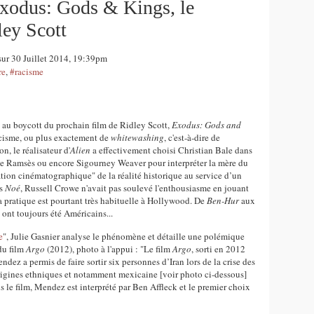
Exodus: Gods & Kings, le
ley Scott
sur 30 Juillet 2014, 19:39pm
re
,
#racisme
l au boycott du prochain film de Ridley Scott,
Exodus: Gods and
racisme, ou plus exactement de
whitewashing
, c'est-à-dire de
n, le réalisateur d'
Alien
a effectivement choisi Christian Bale dans
 de Ramsès ou encore Sigourney Weaver pour interpréter la mère du
tion cinématographique" de la réalité historique au service d’un
ns
Noé
, Russell Crowe n'avait pas soulevé l'enthousiasme en jouant
a pratique est pourtant très habituelle à Hollywood. De
Ben-Hur
aux
ont toujours été Américains...
e
", Julie Gasnier analyse le phénomène et détaille une polémique
 du film
Argo
(2012), photo à l'appui : "Le film
Argo
, sorti en 2012
z a permis de faire sortir six personnes d’Iran lors de la crise des
rigines ethniques et notamment mexicaine [voir photo ci-dessous]
s le film, Mendez est interprété par Ben Affleck et le premier choix