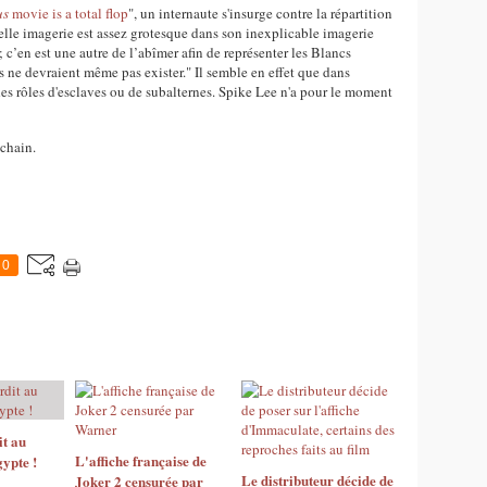
us
movie is a total flop
", un internaute s'insurge contre la répartition
telle imagerie est assez grotesque dans son inexplicable imagerie
; c’en est une autre de l’abîmer afin de représenter les Blancs
 ne devraient même pas exister." Il semble en effet que dans
 des rôles d'esclaves ou de subalternes. Spike Lee n'a pour le moment
ochain.
0
it au
L'affiche française de
ypte !
Le distributeur décide de
Joker 2 censurée par