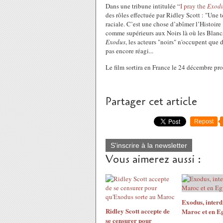
Dans une tribune intitulée “
I pray the
Exod
des rôles effectuée par Ridley Scott : "Une 
raciale. C’est une chose d’abîmer l’Histoire 
comme supérieurs aux Noirs là où les Blancs
Exodus
, les acteurs "noirs" n'occupent que
pas encore réagi...
Le film sortira en France le 24 décembre pr
Partager cet article
Repost
S'inscrire à la newsletter
Vous aimerez aussi :
Exodus, interd
Ridley Scott accepte de
Maroc et en Eg
se censurer pour