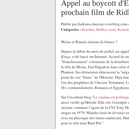
Appel au boycott d'
prochain film de Rid
Publié par darkness-fanzine.over-blog.com 
Catégories :
#exodus
,
#ridley scott
,
#censu
Moïse et Ramsès étaient-ils blancs ?
Depuis le début du mois de juillet, un appe
Kings
, a été lancé sur Internet. Accusé de 
"blanchissement" volontaire de la distributio
le rôle de Moïse, Joel Edgerton dans celui
Pharaon. Ses détracteurs dénoncent la "néga
point de vue “blanc” de l'Histoire. Déjà da
l'un des prophètes de l'Ancien Testament. L
Dix commandements
, Romains et Égyptiens 
Sur l'excellent blog "
Le cinéma est politiqu
aussi vieille qu'Hérode. Elle cite l'exemple
raconte comment l’agent de la CIA Tony Mende
otages en 1979. Mendez était de diverses o
avec un physique très latino-américain.
Dan
pour le rôle était Brad Pitt."