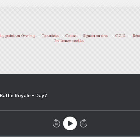
log gratuit sur Overblog
Top articles
Contact
Signaler un abus
C.G.U.
Rému
Préférences cookies
 Battle Royale - DayZ