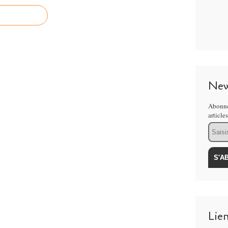
New
Abonne
article
Email
Lie