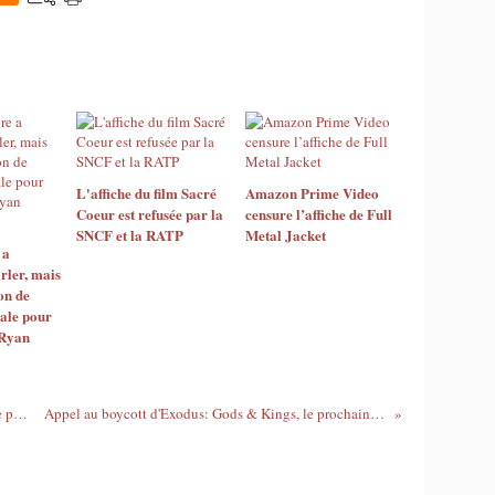
L'affiche du film Sacré
Amazon Prime Video
Coeur est refusée par la
censure l’affiche de Full
SNCF et la RATP
Metal Jacket
 a
rler, mais
on de
nale pour
 Ryan
La bande-annonce de Sin City 2 censurée par la chaîne ABC
Appel au boycott d'Exodus: Gods & Kings, le prochain film de Ridley Scott