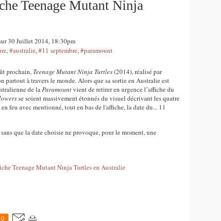
iche Teenage Mutant Ninja
sur 30 Juillet 2014, 18:30pm
ure
,
#australie
,
#11 septembre
,
#paramount
oût prochain,
Teenage Mutant Ninja Turtles
(2014), réalisé par
partout à travers le monde. Alors que sa sortie en Australie est
stralienne de la
Paramount
vient de retirer en urgence l’affiche du
lowers
se soient massivement étonnés du visuel décrivant les quatre
en feu avec mentionné, tout en bas de l'affiche, la date du... 11
4 sans que la date choisie ne provoque, pour le moment, une
0