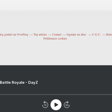
log gratuit sur Overblog
Top articles
Contact
Signaler un abus
C.G.U.
Rému
Préférences cookies
 Battle Royale - DayZ