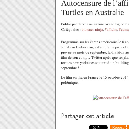
Autocensure de l’aff
Turtles en Australie
Publié par darkness-fanzine.over-blog.com 
Catégories :
#tortues ninja
,
#affiche
,
#cens
Programmé sur les écrans américains le 8 a
Jonathan Liebesman, est en pleine promotion 
prévue au mois de septembre, la division au
film de son compte Twitter après que ses
fol
tortues new-yorkaises sautant d’un building 
septembre !
Le film sortira en France le 15 octobre 201
polémique.
Partager cet article
Repost