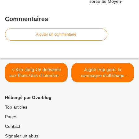
Commentaires
Ajouter un commentaire
< Kim-Jong-Un demande
Jugée trop gore, la
aux Etats-Unis d'interdire le
campagne d'affichage
prochain film de James
publicitaire de la série The
Franco sous peine de
Strain en partie censurée
représailles !
aux Etats-Unis >
Hébergé par Overblog
Top articles
Pages
Contact
Signaler un abus