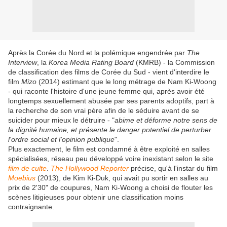
Après la Corée du Nord et la polémique engendrée par
The
Interview
, la
Korea Media Rating Board
(KMRB) - la Commission
de classification des films de Corée du Sud - vient d'interdire le
film
Mizo
(2014) estimant que le long métrage de Nam Ki-Woong
- qui raconte l'histoire d'une jeune femme qui, après avoir été
longtemps sexuellement abusée par ses parents adoptifs, part à
la recherche de son vrai père afin de le séduire avant de se
suicider pour mieux le détruire - "
abime et déforme notre sens de
la dignité humaine, et présente le danger potentiel de perturber
l'ordre social et l'opinion publique
".
Plus exactement, le film est condamné à être exploité en salles
spécialisées, réseau peu développé voire inexistant selon le site
film de culte
.
The Hollywood Reporter
précise, qu'à l'instar du film
Moebius
(2013), de Kim Ki-Duk, qui avait pu sortir en salles au
prix de 2'30" de coupures, Nam Ki-Woong a choisi de flouter les
scènes litigieuses pour obtenir une classification moins
contraignante.