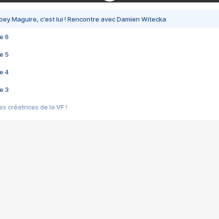
bey Maguire, c'est lui ! Rencontre avec Damien Witecka
e 6
e 5
e 4
e 3
s créatrices de la VF !
e 2
e 1
e Mektoub My Love arrive enfin ! Rencontre avec Shaïn Boumedine et Sal
i : après Toni en famille
elle réalise le bouleversant Dites lui que je l'aime
ais ! Rencontre autour de Vie privée de Rebecca Zlotowski