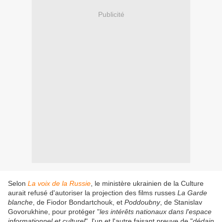
Publicité
Selon
La voix de la Russie
, le ministère ukrainien de la Culture
aurait refusé d'autoriser la projection des films russes
La Garde
blanche
, de Fiodor Bondartchouk, et
Poddoubny
, de Stanislav
Govorukhine, pour protéger "
les intérêts nationaux dans l'espace
informationnel et culturel
", l'un et l'autre faisant preuve de "
dédain