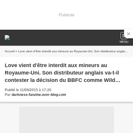
Publicité
MENU
Accueil
» Love vient d'être interdit aux mineurs au Royaume-Uni. Son distributeur anglais va-t-il contester la décision du BBFC comme Wild Bunch l'a fait en France ?
Love vient d'être interdit aux mineurs au
Royaume-Uni. Son distributeur anglais va-t-il
contester la décision du BBFC comme Wild
Bunch l'a fait en France ?
Publié le 11/09/2015 à 17:20
Par
darkness-fanzine.over-blog.com