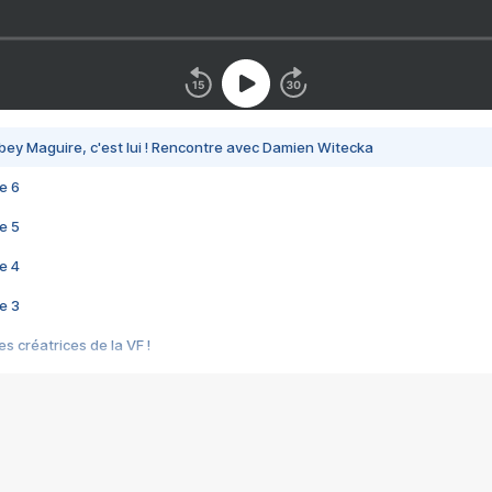
bey Maguire, c'est lui ! Rencontre avec Damien Witecka
e 6
e 5
e 4
e 3
s créatrices de la VF !
e 2
e 1
e Mektoub My Love arrive enfin ! Rencontre avec Shaïn Boumedine et Sal