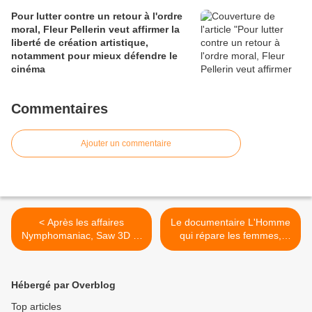
Pour lutter contre un retour à l'ordre
moral, Fleur Pellerin veut affirmer la
liberté de création artistique,
notamment pour mieux défendre le
cinéma
Commentaires
Ajouter un commentaire
< Après les affaires
Le documentaire L'Homme
Nymphomaniac, Saw 3D et
qui répare les femmes,
Love, Fleur Pellerin se
interdit en République
donne jusqu'au mois de
Démocratique du Congo >
janvier 2016 pour revoir les
Hébergé par Overblog
règles de classification des
films
Top articles