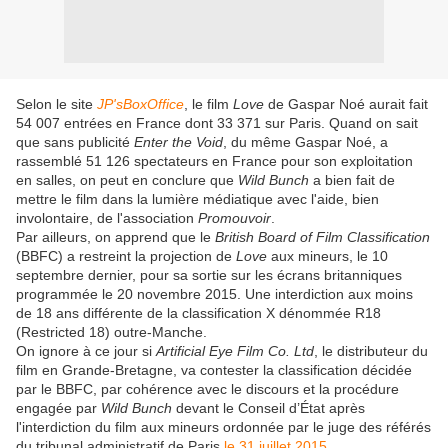
Selon le site
JP'sBoxOffice
, le film
Love
de Gaspar Noé aurait fait
54 007 entrées en France dont 33 371 sur Paris. Quand on sait
que sans publicité
Enter the Void
, du même Gaspar Noé, a
rassemblé 51 126 spectateurs en France pour son exploitation
en salles, on peut en conclure que
Wild Bunch
a bien fait de
mettre le film dans la lumière médiatique avec l'aide, bien
involontaire, de l'association
Promouvoir
.
Par ailleurs, on apprend que le
British Board of Film Classification
(BBFC) a restreint la projection de
Love
aux mineurs, le 10
septembre dernier, pour sa sortie sur les écrans britanniques
programmée le 20 novembre 2015. Une interdiction aux moins
de 18 ans différente de la classification X dénommée R18
(Restricted 18) outre-Manche.
On ignore à ce jour si
Artificial Eye Film Co. Ltd
, le distributeur du
film en Grande-Bretagne, va contester la classification décidée
par le BBFC, par cohérence avec le discours et la procédure
engagée par
Wild Bunch
devant le Conseil d’État après
l'interdiction du film aux mineurs ordonnée par le juge des référés
du tribunal administratif de Paris
le 31 juillet 2015
.