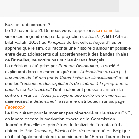
Buzz ou autocensure ?
Le 12 novembre 2015, nous vous rapportions
ici même
les
violences engendrées par la projection de
Black
(Adil El Arbi et
Bilal Fallah, 2015) au
Kinépolis
de Bruxelles. Aujourd'hui, on
apprend que le film, qui raconte une histoire d’amour impossible
entre deux adolescents qui appartiennent à des bandes rivales
de Bruxelles, ne sortira pas sur les écrans français.
La décision a été prise par
Paname Distribution
, la société
expliquant dans un communiqué que "
l’interdiction du film […]
aux moins de 16 ans par la Commission de classification
" ainsi
que les "
réticences des exploitants de cinéma à le programmer
dans le contexte actuel
" l’ont finalement poussé à annuler la
sortie en France. "
Nous prévoyons une sortie en e-cinéma, la
date restant à déterminer
", assure le distributeur sur sa page
Facebook
.
Le film n'étant pour le moment pas répertorié sur le site du CNC,
on ignore encore la motivation exacte de la Commission.
Tourné à Bruxelles et primé lors du festival de Toronto où il a
obtenu le Prix Discovery,
Black
a été très remarqué en Belgique
où il est également interdit aux mineurs de 16 ans. Tourné dans