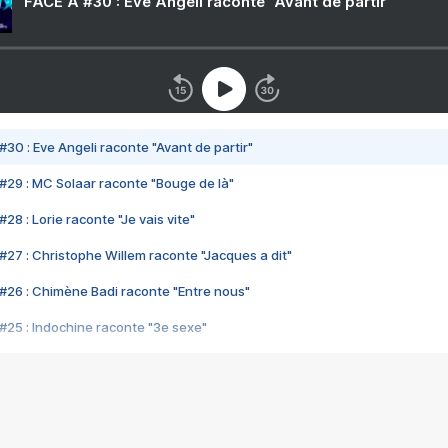
FACE A #30 : Eve Angeli raconte "Avant de partir"
#30 : Eve Angeli raconte "Avant de partir"
#29 : MC Solaar raconte "Bouge de là"
28 : Lorie raconte "Je vais vite"
#27 : Christophe Willem raconte "Jacques a dit"
#26 : Chimène Badi raconte "Entre nous"
#25 : Indochine raconte "3e sexe"
#24 : Zaho raconte "C'est chelou"
#23 : Patrick Bruel raconte "Au café des délices"
#22 : Kyo raconte "Le chemin"