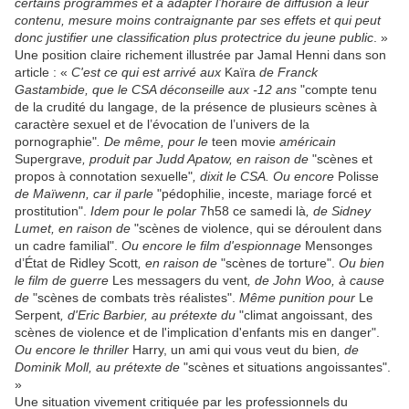
certains programmes et à adapter l’horaire de diffusion à leur
contenu, mesure moins contraignante par ses effets et qui peut
donc justifier une classification plus protectrice du jeune public
. »
Une position claire richement illustrée par Jamal Henni dans son
article : «
C'est ce qui est arrivé aux
Kaïra
de Franck
Gastambide, que le CSA déconseille aux -12 ans
"compte tenu
de la crudité du langage, de la présence de plusieurs scènes à
caractère sexuel et de l’évocation de l’univers de la
pornographie"
. De même, pour le
teen movie
américain
Supergrave
, produit par Judd Apatow, en raison de
"scènes et
propos à connotation sexuelle"
, dixit le CSA. Ou encore
Polisse
de Maïwenn, car il parle
"pédophilie, inceste, mariage forcé et
prostitution".
Idem pour le polar
7h58 ce samedi là
, de Sidney
Lumet, en raison de
"scènes de violence, qui se déroulent dans
un cadre familial".
Ou encore le film d'espionnage
Mensonges
d’État de Ridley Scott
, en raison de
"scènes de torture".
Ou bien
le film de guerre
Les messagers du vent
, de John Woo, à cause
de
"scènes de combats très réalistes".
Même punition pour
Le
Serpent
, d'Eric Barbier, au prétexte du
"climat angoissant, des
scènes de violence et de l'implication d'enfants mis en danger".
Ou encore le thriller
Harry, un ami qui vous veut du bien
, de
Dominik Moll, au prétexte de
"scènes et situations angoissantes".
»
Une situation vivement critiquée par les professionnels du