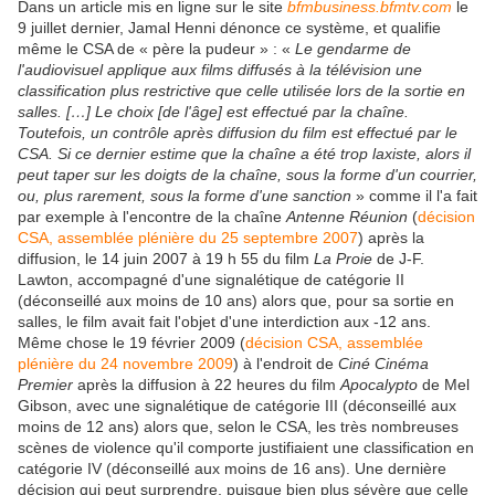
Dans un article mis en ligne sur le site
bfmbusiness.bfmtv.com
le
9 juillet dernier, Jamal Henni dénonce ce système, et qualifie
même le CSA de « père la pudeur » : «
Le gendarme de
l'audiovisuel applique aux films diffusés à la télévision une
classification plus restrictive que celle utilisée lors de la sortie en
salles. […] Le choix [de l'âge] est effectué par la chaîne.
Toutefois, un contrôle après diffusion du film est effectué par le
CSA. Si ce dernier estime que la chaîne a été trop laxiste, alors il
peut taper sur les doigts de la chaîne, sous la forme d'un courrier,
ou, plus rarement, sous la forme d'une sanction
» comme il l'a fait
par exemple à l'encontre de la chaîne
Antenne Réunion
(
décision
CSA, assemblée plénière du 25 septembre 2007
) après la
diffusion, le 14 juin 2007 à 19 h 55 du film
La Proie
de J-F.
Lawton, accompagné d'une signalétique de catégorie II
(déconseillé aux moins de 10 ans) alors que, pour sa sortie en
salles, le film avait fait l'objet d'une interdiction aux -12 ans.
Même chose le 19 février 2009 (
décision CSA, assemblée
plénière du 24 novembre 2009
) à l'endroit de
Ciné Cinéma
Premier
après la diffusion à 22 heures du film
Apocalypto
de Mel
Gibson, avec une signalétique de catégorie III (déconseillé aux
moins de 12 ans) alors que, selon le CSA, les très nombreuses
scènes de violence qu'il comporte justifiaient une classification en
catégorie IV (déconseillé aux moins de 16 ans). Une dernière
décision qui peut surprendre, puisque bien plus sévère que celle