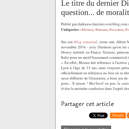
Le titre du dernier D
question... de morali
Publié par darkness-fanzine.over-blog.co
Catégories :
#disney
,
#moana
,
#oceania
,
#v
Sur son
blog censorial
, notre ami Albert 
novembre 2016 - avec l'humour qu'on lui 
Disney
intitulé en France
Vaiania
, prénom
Italie pour un motif bassement commercial 
«
En effet,
Moana
fait référence à l'actric
Lyon à l'âge de 33 ans, mais toujours prés
officiellement en référence au lieu où se dér
aussi différent de l'étasunien, a beau jeu de 
pour... X raison !
Has'hard
ou pas, la censu
éviter la moindre confusion dans l'esprit des
Partager cet article
Repost