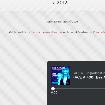
2012
Theme: Elegant press © 2026
Voir le profil de
darkness-fanzine.over-blog.com
sur le portail Overblog
Créer un b
FACE A - un podcast 
FACE A #30 : Eve A
0:00