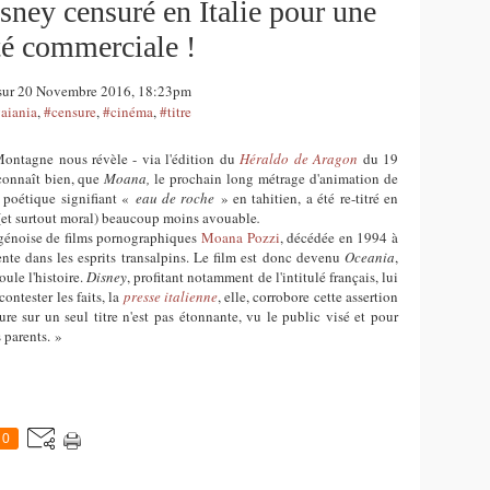
isney censuré en Italie pour une
té commerciale !
m sur 20 Novembre 2016, 18:23pm
aiania
,
#censure
,
#cinéma
,
#titre
Montagne nous révèle - via l'édition du
Héraldo de Aragon
du 19
connaît bien, que
Moana,
le prochain long métrage d'animation de
 poétique signifiant «
eau de roche
»
en tahitien, a été re-titré en
(et surtout moral) beaucoup moins avouable
.
e génoise de films pornographiques
Moana Pozzi
,
décédée en 1994 à
ente dans les esprits transalpins. Le film est donc devenu
Oceania
,
oule l'histoire.
Disney
, profitant notamment de l'intitul
é français, lui
contester les faits, la
presse italienne
, elle, corrobore cette assertion
re sur un seul titre n'est pas étonnante, vu le public visé et pour
 parents. »
0