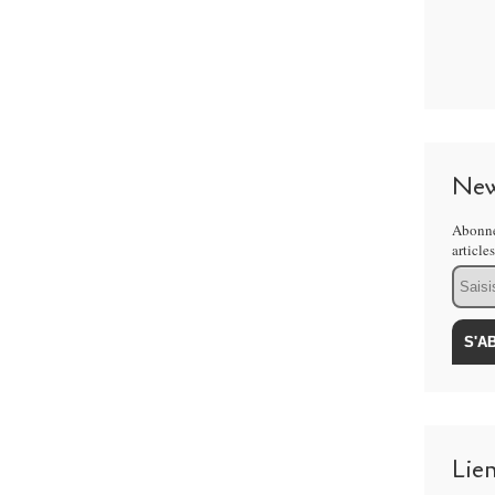
New
Abonne
article
Email
Lie