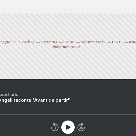
log gratuit sur Overblog
Top articles
Contact
Signaler un abus
C.G.U.
Rému
Préférences cookies
Purecharts
ngeli raconte "Avant de partir"