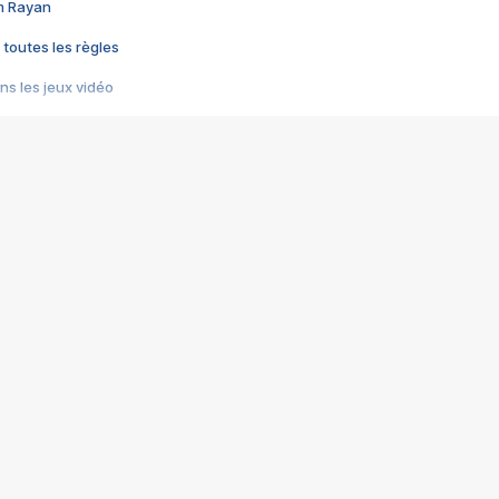
im Rayan
 toutes les règles
s les jeux vidéo
us choquant de Rockstar ? - Le scandale BULLY
e plus moche de Steam
du RÊVE tourne au CAUCHEMAR
pendant 8 heures
it… à tort
umiliés par un jeu vidéo
ire - Final Fantasy 8
ti un empire - Age of Empires
story DOFUS
tard, il crée l'un des pires jeux de tous les temps, MindsEye.