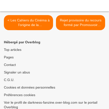
< Les Cahiers du Cinéma à
Rejet provisoire du recours
l'origine de la
formé par Promouvoir
déprogrammation du film
contre le décret modifiant la
Chez Nous dans un cinéma
classification des films
de Saint-Cloud ?
interdits aux -18 ans >
Hébergé par Overblog
Top articles
Pages
Contact
Signaler un abus
C.G.U.
Cookies et données personnelles
Préférences cookies
Voir le profil de darkness-fanzine.over-blog.com sur le portail
Overblog