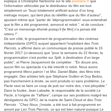
explique à Christophe Narbonne sur le site
premiere.fr
que
l'information véhiculée par le distributeur du film est tout
simplement un "
buzz
totalement artificiel autour d’un long
métrage moyen, qui tient plus du téléfilm que du film d’auteur",
ajoutant même que "parler de 'déprogrammation' sous-entendrait
que le film a été programmé, annoncé et retiré.", et de conclure :
"C’est un mensonge éhonté puisqu’il [le film] n’a jamais été
retenu !".
De son côté, le g
roupement de programmation des cinémas
indépendants
(GPCI) auquel appartient l'exploitant des
Trois
Pierrots
, a affirmé dans un communiqué de presse publié le 15
février 2017 (ci-dessous) que "pour la semaine du 22 février, la
programmation s’est portée sur
Split
, à destination d’un large
public", et Pierre Jacquemont de compléter : "En douze ans,
aucun film ou spectacle n’a été interdit ni retiré. Nous avons
programmé
Merci patron !
et
Moi, Daniel Blake
, des films très
engagés. Des artistes tels que Stéphane Guillon et Guy Bedos,
pas franchement à droite, se sont produits ici sans problème.
Le
Pacte
veut se faire un coup de pub sur notre dos, c’est pitoyable."
Dans la foulée, Jean Labadie, le responsable de la société
Le
Pacte
, à l'origine de "l'affaire", campe sur ses positions malgré les
dénégations du GPCI, de la mairie de Saint-Cloud et des
Trois
Pierrots
: "
Chez Nous,
j’insiste, a été tout à fait programmé en
amont par
Les Trois Pierrots
, ce qui est bien naturel puisque
Le