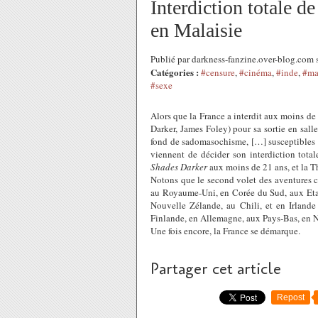
Interdiction totale d
en Malaisie
Publié par darkness-fanzine.over-blog.com
Catégories :
#censure
,
#cinéma
,
#inde
,
#ma
#sexe
Alors que la France a interdit aux moins de
Darker, James Foley) pour sa sortie en sall
fond de sadomasochisme, […] susceptibles d
viennent de décider son interdiction tota
Shades Darker
aux moins de 21 ans, et la T
Notons que le second volet des aventures c
au Royaume-Uni, en Corée du Sud, aux Eta
Nouvelle Zélande, au Chili, et en Irlande
Finlande, en Allemagne, aux Pays-Bas, en N
Une fois encore, la France se démarque.
Partager cet article
Repost