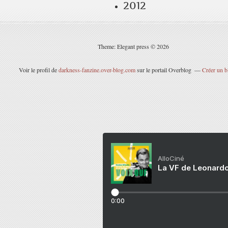
2012
Theme: Elegant press © 2026
Voir le profil de
darkness-fanzine.over-blog.com
sur le portail Overblog
Créer un b
AlloCiné
La VF de Leonardo
0:00