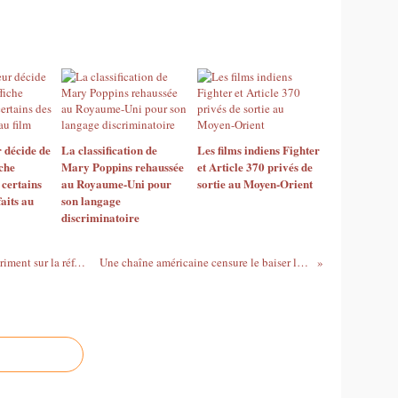
r décide de
La classification de
Les films indiens Fighter
iche
Mary Poppins rehaussée
et Article 370 privés de
certains
au Royaume-Uni pour
sortie au Moyen-Orient
aits au
son langage
discriminatoire
Catherine Ruggeri et André Bonnet s'expriment sur la réforme de l'interdiction aux mineurs
Une chaîne américaine censure le baiser lesbien de Cruel Intentions