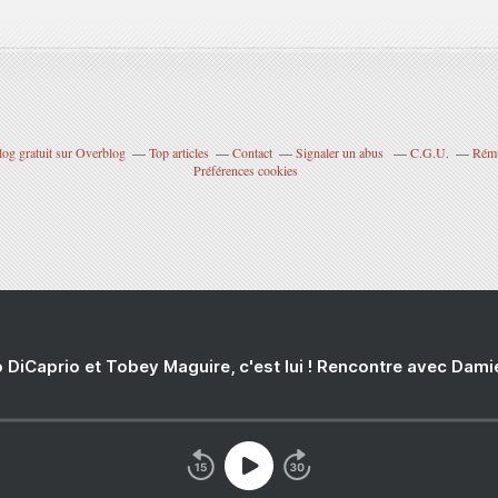
log gratuit sur Overblog
Top articles
Contact
Signaler un abus
C.G.U.
Rému
Préférences cookies
 DiCaprio et Tobey Maguire, c'est lui ! Rencontre avec Dam