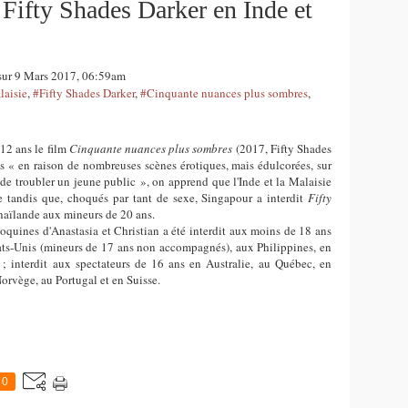
e Fifty Shades Darker en Inde et
 sur 9 Mars 2017, 06:59am
laisie
,
#Fifty Shades Darker
,
#Cinquante nuances plus sombres
,
 12 ans le film
Cinquante nuances plus sombres
(2017, Fifty Shades
es « en raison de nombreuses scènes érotiques, mais édulcorées, sur
e troubler un jeune public », on apprend que l'Inde et la Malaisie
le tandis que, choqués par tant de sexe, Singapour a interdit
Fifty
haïlande aux mineurs de 20 ans.
oquines d'Anastasia et Christian a été interdit aux moins de 18 ans
ts-Unis (mineurs de 17 ans non accompagnés), aux Philippines, en
 ; interdit aux spectateurs de 16 ans en Australie, au Québec, en
orvège, au Portugal et en Suisse.
0