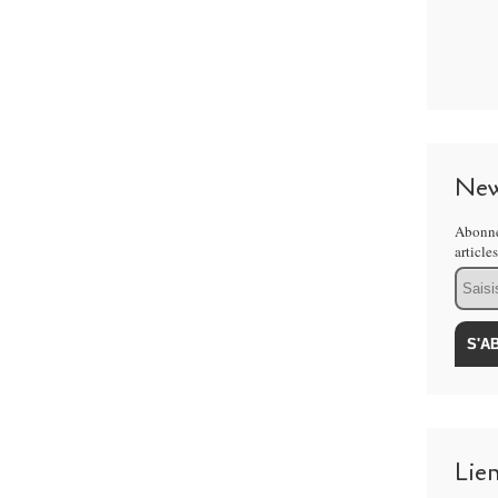
New
Abonne
article
Email
Lie