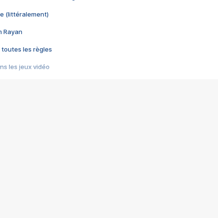
e (littéralement)
im Rayan
 toutes les règles
s les jeux vidéo
us choquant de Rockstar ? - Le scandale BULLY
e plus moche de Steam
du RÊVE tourne au CAUCHEMAR
pendant 8 heures
it… à tort
umiliés par un jeu vidéo
ire - Final Fantasy 8
ti un empire - Age of Empires