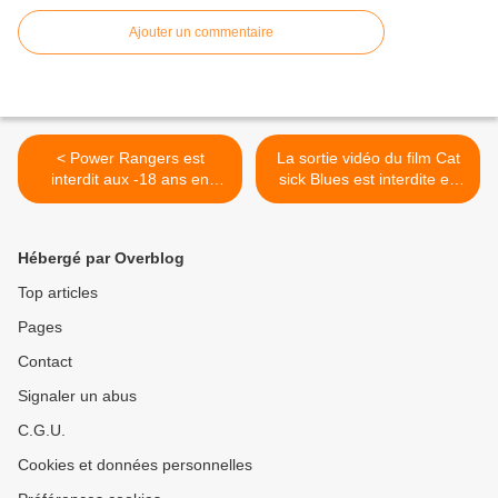
Ajouter un commentaire
< Power Rangers est
La sortie vidéo du film Cat
interdit aux -18 ans en
sick Blues est interdite en
Russie pour incitation à
Nouvelle-Zélande pour sa
l'homosexualité
violence >
Hébergé par Overblog
Top articles
Pages
Contact
Signaler un abus
C.G.U.
Cookies et données personnelles