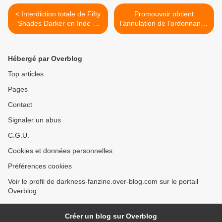
< Interdiction totale de Fifty
Promouvoir obtient
Shades Darker en Inde et
l’annulation de l’ordonnance
en Malaisie
du juge des référés qui la
déboutait dans sa
contestation du visa
Hébergé par Overblog
d’exploitation attribué au
film Sausage Party >
Top articles
Pages
Contact
Signaler un abus
C.G.U.
Cookies et données personnelles
Préférences cookies
Voir le profil de darkness-fanzine.over-blog.com sur le portail
Overblog
Créer un blog sur Overblog