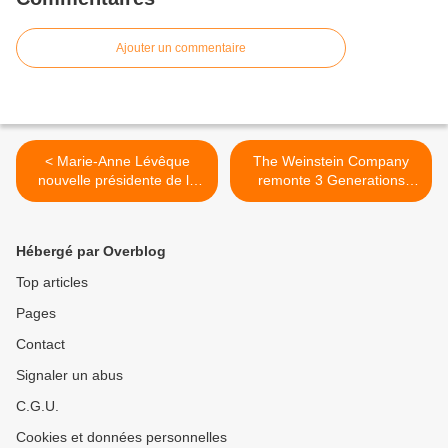
Ajouter un commentaire
< Marie-Anne Lévêque
The Weinstein Company
nouvelle présidente de la
remonte 3 Generations
commission de
pour abaisser son niveau
classification des oeuvres
d'interdiction >
cinématographiques
Hébergé par Overblog
Top articles
Pages
Contact
Signaler un abus
C.G.U.
Cookies et données personnelles