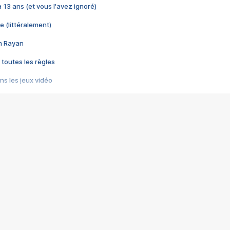
 a 13 ans (et vous l'avez ignoré)
e (littéralement)
im Rayan
 toutes les règles
s les jeux vidéo
us choquant de Rockstar ? - Le scandale BULLY
e plus moche de Steam
du RÊVE tourne au CAUCHEMAR
pendant 8 heures
it… à tort
umiliés par un jeu vidéo
ire - Final Fantasy 8
ti un empire - Age of Empires