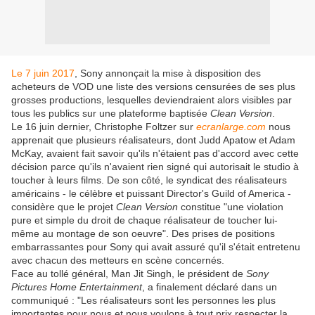
Le 7 juin 2017
, Sony annonçait la mise à disposition des
acheteurs de VOD une liste des versions censurées de ses plus
grosses productions, lesquelles deviendraient alors visibles par
tous les publics sur une plateforme baptisée
Clean Version
.
Le 16 juin dernier, Christophe Foltzer sur
ecranlarge.com
nous
apprenait que plusieurs réalisateurs, dont Judd Apatow et Adam
McKay, avaient fait savoir qu'ils n'étaient pas d'accord avec cette
décision parce qu'ils n'avaient rien signé qui autorisait le studio à
toucher à leurs films. De son côté, le syndicat des réalisateurs
américains - le célèbre et puissant Director's Guild of America -
considère que le projet
Clean Version
constitue "une violation
pure et simple du droit de chaque réalisateur de toucher lui-
même au montage de son oeuvre". Des prises de positions
embarrassantes pour Sony qui avait assuré qu'il s'était entretenu
avec chacun des metteurs en scène concernés.
Face au tollé général, Man Jit Singh, le président de
Sony
Pictures Home Entertainment
, a finalement déclaré dans un
communiqué : "Les réalisateurs sont les personnes les plus
importantes pour nous et nous voulons à tout prix respecter la