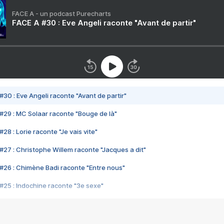
FACE A - un podcast Purecharts
FACE A #30 : Eve Angeli raconte "Avant de partir"
#30 : Eve Angeli raconte "Avant de partir"
#29 : MC Solaar raconte "Bouge de là"
28 : Lorie raconte "Je vais vite"
#27 : Christophe Willem raconte "Jacques a dit"
#26 : Chimène Badi raconte "Entre nous"
#25 : Indochine raconte "3e sexe"
#24 : Zaho raconte "C'est chelou"
#23 : Patrick Bruel raconte "Au café des délices"