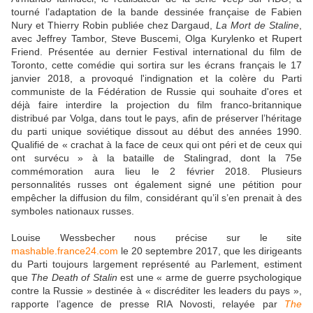
tourné l’adaptation de la bande dessinée française de Fabien
Nury et Thierry Robin publiée chez Dargaud,
La Mort de Staline
,
avec Jeffrey Tambor, Steve Buscemi, Olga Kurylenko et Rupert
Friend. Présentée au dernier Festival international du film de
Toronto, cette comédie qui sortira sur les écrans français le 17
janvier 2018, a provoqué l'indignation et la colère du Parti
communiste de la Fédération de Russie qui souhaite d'ores et
déjà faire interdire la projection du film franco-britannique
distribué par Volga, dans tout le pays, afin de préserver l’héritage
du parti unique soviétique dissout au début des années 1990.
Qualifié de « crachat à la face de ceux qui ont péri et de ceux qui
ont survécu » à la bataille de Stalingrad, dont la 75e
commémoration aura lieu le 2 février 2018. Plusieurs
personnalités russes ont également signé une pétition pour
empêcher la diffusion du film, considérant qu’il s’en prenait à des
symboles nationaux russes.
Louise Wessbecher nous précise sur le site
mashable.france24.com
le 20 septembre 2017, que les dirigeants
du Parti toujours largement représenté au Parlement, estiment
que
The Death of Stalin
est une « arme de guerre psychologique
contre la Russie » destinée à « discréditer les leaders du pays »,
rapporte l’agence de presse RIA Novosti, relayée par
The