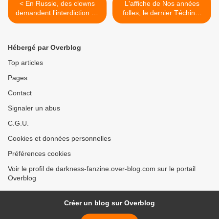
< En Russie, des clowns
L'affiche de Nos années
demandent l'interdiction du
folles, le dernier Téchiné,
film Ça pour atteinte à leur
censurée par un cinéma à
image !
Senlis >
Hébergé par Overblog
Top articles
Pages
Contact
Signaler un abus
C.G.U.
Cookies et données personnelles
Préférences cookies
Voir le profil de darkness-fanzine.over-blog.com sur le portail
Overblog
Créer un blog sur Overblog