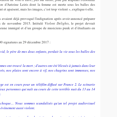
tre d’Antoine Leiris dont la femme est morte sous les balles des
t et apaisent, mais les images, c’est trop violent », explique-t-elle.
s avaient déjà provoqué l'indignation après avoir annoncé préparer
is de novembre 2015. Intitulé
Violent Delights
, le projet devrait
un jeune immigré et d’un groupe de musiciens punk et d’étudiants en
000 signatures au 29 décembre 2017 :
 le père de mes deux enfants, perdait la vie sous les balles des
mes ont trouvé la mort ; d'autres ont été blessés à jamais dans leur
ès, nos plaies sont encore à vif, nos chagrins sont immenses, nos
e est en cours pour un téléfilm diffusé sur France 2. Le scénario
ux personnes qui naît au cours de cette terrible nuit du 13 au 14
.
s choque… Nous sommes scandalisés qu'un tel projet audiovisuel
t événement aussi violent.