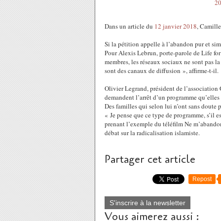
Dans un article du
12 janvier 2018
, Camill
Si la pétition appelle à l’abandon pur et sim
Pour Alexis Lebrun, porte-parole de Life fo
membres, les réseaux sociaux ne sont pas la
sont des canaux de diffusion », affirme-t-il.
Olivier Legrand, président de l’association 
demandent l’arrêt d’un programme qu’elles 
Des familles qui selon lui n’ont sans doute p
« Je pense que ce type de programme, s’il est 
prenant l’exemple du téléfilm Ne m’abandonn
débat sur la radicalisation islamiste.
Partager cet article
Repost
S'inscrire à la newsletter
Vous aimerez aussi :