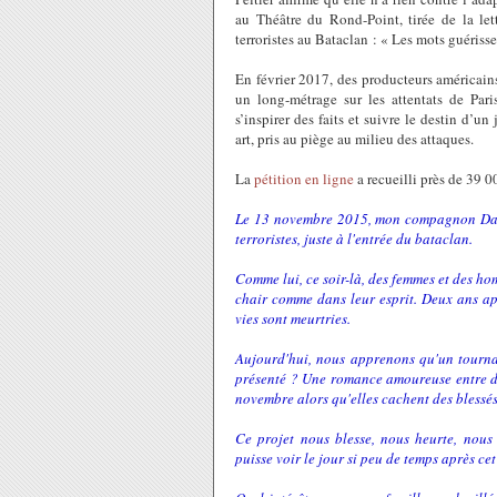
au Théâtre du Rond-Point, tirée de la let
terroristes au Bataclan : « Les mots guérissen
En février 2017, des producteurs américain
un long-métrage sur les attentats de Par
s’inspirer des faits et suivre le destin d’
art, pris au piège au milieu des attaques.
La
pétition en ligne
a recueilli près de 39 
Le 13 novembre 2015, mon compagnon David,
terroristes, juste à l'entrée du bataclan.
Comme lui, ce soir-là, des femmes et des hom
chair comme dans leur esprit. Deux ans apr
vies sont meurtries.
Aujourd'hui, nous apprenons qu'un tournag
présenté ? Une romance amoureuse entre de
novembre alors qu'elles cachent des blessés
Ce projet nous blesse, nous heurte, nou
puisse voir le jour si peu de temps après ce