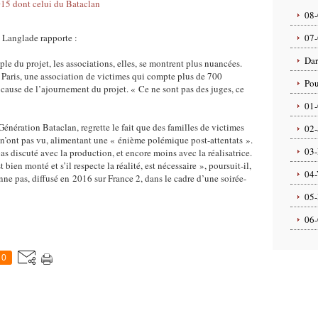
08-
e Langlade rapporte :
07-
Dar
ple du projet, les associations, elles, se montrent plus nuancées.
r Paris, une association de victimes qui compte plus de 700
Pou
 cause de l’ajournement du projet. « Ce ne sont pas des juges, ce
01-
Génération Bataclan, regrette le fait que des familles de victimes
02-
n’ont pas vu, alimentant une « énième polémique post-attentats ».
03-
as discuté avec la production, et encore moins avec la réalisatrice.
bien monté et s’il respecte la réalité, est nécessaire », poursuit-il,
04-
e pas, diffusé en 2016 sur France 2, dans le cadre d’une soirée-
05-
06-
0