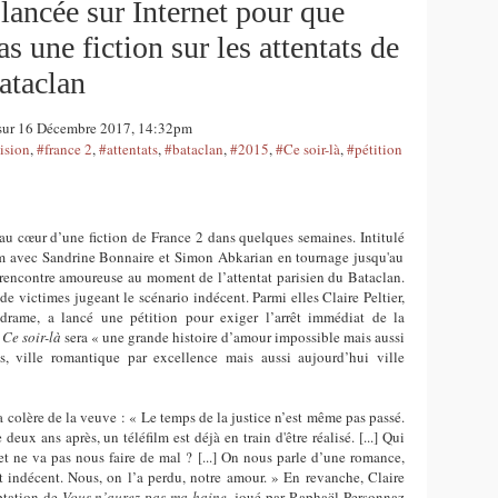
 lancée sur Internet pour que
s une fiction sur les attentats de
ataclan
m sur 16 Décembre 2017, 14:32pm
ision
,
#france 2
,
#attentats
,
#bataclan
,
#2015
,
#Ce soir-là
,
#pétition
u cœur d’une fiction de France 2 dans quelques semaines. Intitulé
ilm avec Sandrine Bonnaire et Simon Abkarian en tournage jusqu'au
 rencontre amoureuse au moment de l’attentat parisien du Bataclan.
 de victimes jugeant le scénario indécent. Parmi elles Claire Peltier,
rame, a lancé une pétition pour exiger l’arrêt immédiat de la
Ce soir-là
sera « une grande histoire d’amour impossible mais aussi
is, ville romantique par excellence mais aussi aujourd’hui ville
la colère de la veuve : « Le temps de la justice n’est même pas passé.
eux ans après, un téléfilm est déjà en train d'être réalisé. [...] Qui
et ne va pas nous faire de mal ? [...] On nous parle d’une romance,
 indécent. Nous, on l’a perdu, notre amour. » En revanche, Claire
aptation de
Vous n’aurez pas ma haine
, joué par Raphaël Personnaz