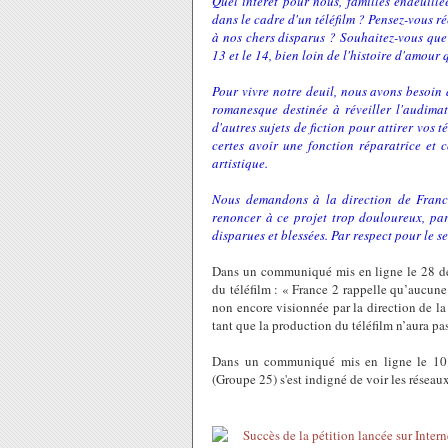
Quel intérêt pour nous, familles endeuillé
dans le cadre d'un téléfilm ? Pensez-vous r
à nos chers disparus ? Souhaitez-vous que 
13 et le 14, bien loin de l'histoire d'amour
Pour vivre notre deuil, nous avons besoin 
romanesque destinée à réveiller l'audima
d'autres sujets de fiction pour attirer vos 
certes avoir une fonction réparatrice et c
artistique.
Nous demandons à la direction de France
renoncer à ce projet trop douloureux, par
disparues et blessées. Par respect pour le se
Dans un communiqué mis en ligne le 28 déc
du téléfilm : « France 2 rappelle qu’aucune 
non encore visionnée par la direction de la 
tant que la production du téléfilm n’aura pa
Dans un communiqué mis en ligne le 10 ja
(Groupe 25) s'est indigné de voir les réseau