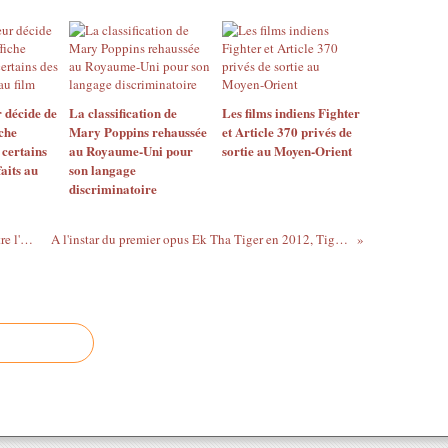
r décide de
La classification de
Les films indiens Fighter
iche
Mary Poppins rehaussée
et Article 370 privés de
certains
au Royaume-Uni pour
sortie au Moyen-Orient
aits au
son langage
discriminatoire
Le Prince héritier promeut le cinéma contre l'avis du grand Mufti en Arabie Saoudite
A l'instar du premier opus Ek Tha Tiger en 2012, Tiger Zinda Hai vient d'être interdit au Pakistan