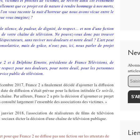
es, victimes et proches de victimes, de revivre ainsi cet événement
éellement que ce projet est de nature à rendre hommage à nos morts,
l'on vous raconte la nuit d'horreur que nous avons vécue entre le
 que vous imaginez ?
de silence, de pudeur, de dignité, de respect… et non d'une fiction
t de votre chaîne de télévision. Ne pouvez-vous donc pas trouver
téléspectateurs, sans raviver nos douleurs et notre deuil ? L'art peut
onsolatrice, mais de grâce, n'osez pas, ici, nous parler de projet
New
 2 et à Delphine Ernotte, présidente de France Télévisions, de
Abonne
 respect pour nos douleurs, pour notre deuil, pour les personnes
article
rvice public de télévision.
Email
embre 2017, France 2 a finalement décidé d'ajourner la diffusion
date de diffusion n’était prévue pour la fiction intitulée
Ce soir-là
,
chaîne. Par ailleurs, France 2 a pris la décision d’ajourner ce projet
s consulté largement l’ensemble des associations des victimes. »
nvier 2018, l'association de réalisateurs de films de télévision
x sociaux dicter la décision d'une chaîne de télévision publique.
Lie