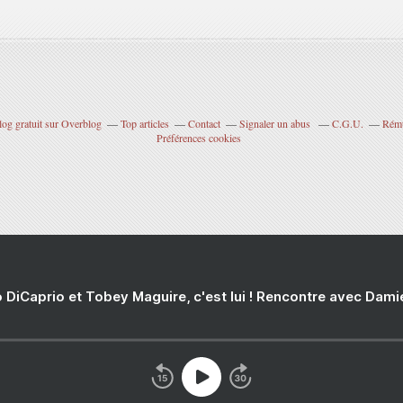
log gratuit sur Overblog
Top articles
Contact
Signaler un abus
C.G.U.
Rému
Préférences cookies
 DiCaprio et Tobey Maguire, c'est lui ! Rencontre avec Dam