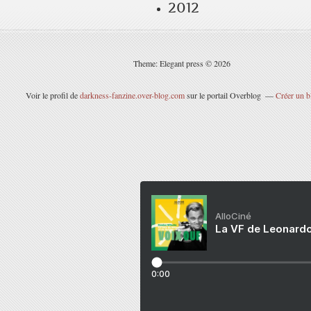
2012
Theme: Elegant press © 2026
Voir le profil de
darkness-fanzine.over-blog.com
sur le portail Overblog
Créer un b
AlloCiné
La VF de Leonardo
0:00