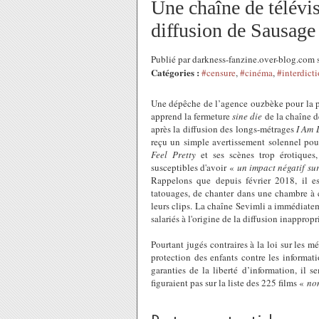
Une chaîne de télévi
diffusion de Sausage
Publié par darkness-fanzine.over-blog.com
Catégories :
#censure
,
#cinéma
,
#interdict
Une dépêche de l’agence ouzbèke pour la pre
apprend la fermeture
sine die
de la chaîne d
après la diffusion des longs-métrages
I Am 
reçu un simple avertissement solennel po
Feel
Pretty
et ses scènes trop érotiques,
susceptibles d'avoir «
un impact négatif sur
Rappelons que depuis février 2018, il es
tatouages, de chanter dans une chambre à
leurs clips. La chaîne Sevimli a immédiatem
salariés à l'origine de la diffusion inappropr
Pourtant jugés contraires à la loi sur les mé
protection des enfants contre les informatio
garanties de la liberté d’information, il 
figuraient pas sur la liste des 225 films «
no