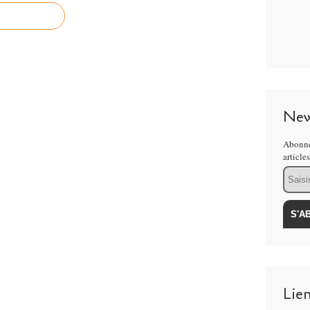
New
Abonne
article
Email
Lie