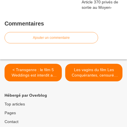
Commentaires
Ajouter un commentaire
< Transgenre : le film 5
Les vagins du film Les
Weddings est interdit au
Conquérantes, censurés
Koweit et censuré en
lors d'un festival à Myanmar
Malaisie
>
Hébergé par Overblog
Top articles
Pages
Contact