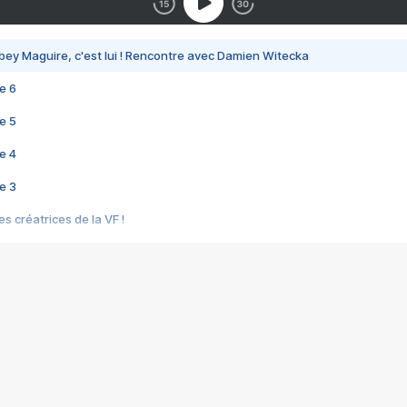
bey Maguire, c'est lui ! Rencontre avec Damien Witecka
e 6
e 5
e 4
e 3
s créatrices de la VF !
e 2
e 1
e Mektoub My Love arrive enfin ! Rencontre avec Shaïn Boumedine et Sal
i : après Toni en famille
elle réalise le bouleversant Dites lui que je l'aime