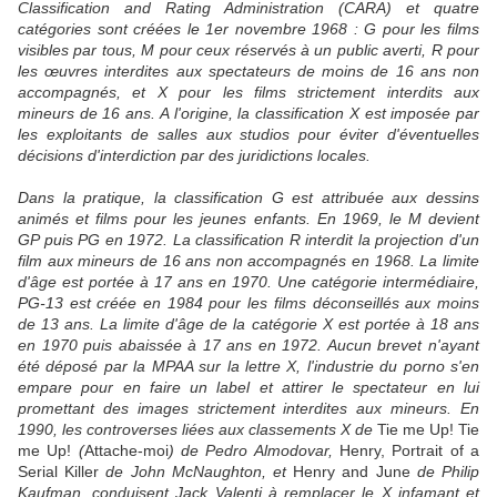
Classification and Rating Administration (CARA) et quatre
catégories sont créées le 1er novembre 1968 : G pour les films
visibles par tous, M pour ceux réservés à un public averti, R pour
les œuvres interdites aux spectateurs de moins de 16 ans non
accompagnés, et X pour les films strictement interdits aux
mineurs de 16 ans. A l'origine, la classification X est imposée par
les exploitants de salles aux studios pour éviter d'éventuelles
décisions d'interdiction par des juridictions locales.
Dans la pratique, la classification G est attribuée aux dessins
animés et films pour les jeunes enfants. En 1969, le M devient
GP puis PG en 1972. La classification R interdit la projection d'un
film aux mineurs de 16 ans non accompagnés en 1968. La limite
d'âge est portée à 17 ans en 1970. Une catégorie intermédiaire,
PG-13 est créée en 1984 pour les films déconseillés aux moins
de 13 ans. La limite d'âge de la catégorie X est portée à 18 ans
en 1970 puis abaissée à 17 ans en 1972. Aucun brevet n'ayant
été déposé par la MPAA sur la lettre X, l'industrie du porno s'en
empare pour en faire un label et attirer le spectateur en lui
promettant des images strictement interdites aux mineurs. En
1990, les controverses liées aux classements X de
Tie me Up! Tie
me Up!
(
Attache-moi
) de Pedro Almodovar,
Henry, Portrait of a
Serial Killer
de John McNaughton, et
Henry and June
de Philip
Kaufman, conduisent Jack Valenti à remplacer le X infamant et