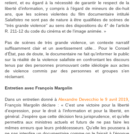
retient, et eu égard à la nécessité de garantir le respect de la
liberté d’information, y compris à l’égard de mineurs de dix-huit
ans, que les scènes violentes du film documentaire intitulé
Salafistes
ne sont pas de nature à être qualifiées de scènes de
''très grande violence'' au sens des dispositions du 4° de l’article
R. 211-12 du code du cinéma et de l’image animée. »
Pas de scènes de très grande violence, un contexte narratif
suffisamment clair et un avertissement utile... Pour le Conseil
d’État, pas de doute, le documentaire ne fait qu'informer le public
sur la réalité de la violence salafiste en confrontant les discours
tenus par des personnes promouvant cette idéologie aux actes
de violence commis par des personnes et groupes s’en
réclamant.
Entretien avec François Margolin
Dans un entretien donné à
Alexandre Devecchio le 9 avril 2019
,
François Margolin déclare : « C’est une victoire pour la liberté
d’expression, pour le droit à l’information et pour la liberté, en
général. J’espère que cette décision fera jurisprudence, et qu’elle
permettra aux ministres actuels et futurs de ne pas faire les
mêmes erreurs que leurs prédécesseurs. Qu’elle les poussera à
ne pas interdire un documentaire comme on le faisait à l’époque