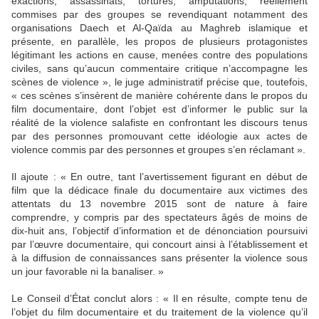
exactions, assassinats, tortures, amputations, réellement
commises par des groupes se revendiquant notamment des
organisations Daech et Al-Qaïda au Maghreb islamique et
présente, en parallèle, les propos de plusieurs protagonistes
légitimant les actions en cause, menées contre des populations
civiles, sans qu’aucun commentaire critique n’accompagne les
scènes de violence », le juge administratif précise que, toutefois,
« ces scènes s’insèrent de manière cohérente dans le propos du
film documentaire, dont l’objet est d’informer le public sur la
réalité de la violence salafiste en confrontant les discours tenus
par des personnes promouvant cette idéologie aux actes de
violence commis par des personnes et groupes s’en réclamant ».
Il ajoute : « En outre, tant l’avertissement figurant en début de
film que la dédicace finale du documentaire aux victimes des
attentats du 13 novembre 2015 sont de nature à faire
comprendre, y compris par des spectateurs âgés de moins de
dix-huit ans, l’objectif d’information et de dénonciation poursuivi
par l’œuvre documentaire, qui concourt ainsi à l’établissement et
à la diffusion de connaissances sans présenter la violence sous
un jour favorable ni la banaliser. »
Le Conseil d’État conclut alors : « Il en résulte, compte tenu de
l’objet du film documentaire et du traitement de la violence qu’il