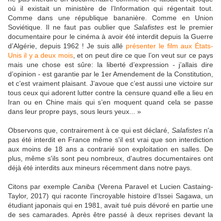
où il existait un ministère de l’Information qui régentait tout.
Comme dans une république bananière. Comme en Union
Soviétique. Il ne faut pas oublier que
Salafistes
est le premier
documentaire pour le cinéma à avoir été interdit depuis la Guerre
d’Algérie, depuis 1962 ! Je suis allé
présenter le film aux États-
Unis il y a deux mois
, et on peut dire ce que l’on veut sur ce pays
mais une chose est sûre: la liberté d’expression - j’allais dire
d’opinion - est garantie par le 1er Amendement de la Constitution,
et c’est vraiment plaisant. J’avoue que c’est aussi une victoire sur
tous ceux qui adorent lutter contre la censure quand elle a lieu en
Iran ou en Chine mais qui s’en moquent quand cela se passe
dans leur propre pays, sous leurs yeux... »
Observons que, contrairement à ce qui est déclaré,
Salafistes
n'a
pas été interdit en France même s'il est vrai que son interdiction
aux moins de 18 ans a contrarié son exploitation en salles. De
plus, même s'ils sont peu nombreux, d'autres documentaires ont
déjà été interdits aux mineurs récemment dans notre pays.
Citons par exemple
Caniba
(Verena Paravel et Lucien Castaing-
Taylor, 2017) qui raconte l’incroyable histoire d’Issei Sagawa, un
étudiant japonais qui en 1981, avait tué puis dévoré en partie une
de ses camarades. Après être passé à deux reprises devant la