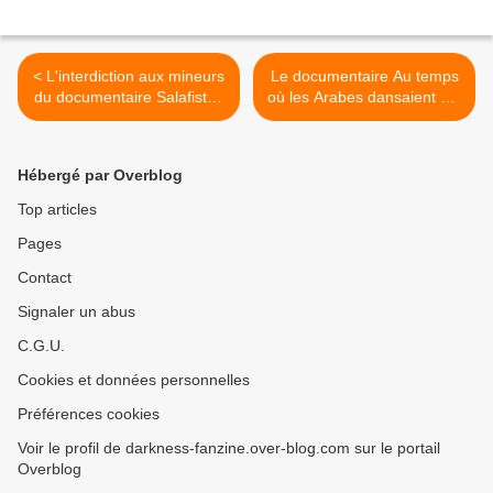
< L'interdiction aux mineurs
Le documentaire Au temps
du documentaire Salafistes
où les Arabes dansaient est
est annulée par le Conseil
déprogrammé de l'Arab
d’État
Film Festival >
Hébergé par Overblog
Top articles
Pages
Contact
Signaler un abus
C.G.U.
Cookies et données personnelles
Préférences cookies
Voir le profil de darkness-fanzine.over-blog.com sur le portail
Overblog