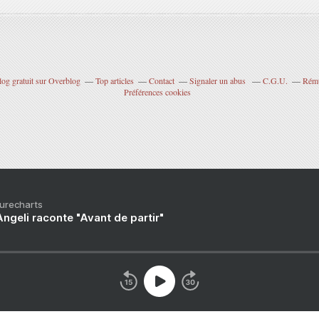
log gratuit sur Overblog
Top articles
Contact
Signaler un abus
C.G.U.
Rému
Préférences cookies
Purecharts
ngeli raconte "Avant de partir"