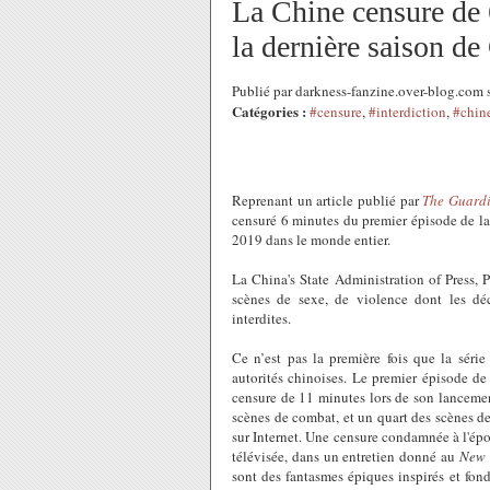
La Chine censure de 
la dernière saison d
Publié par darkness-fanzine.over-blog.com 
Catégories :
#censure
,
#interdiction
,
#chin
Reprenant un article publié par
The Guard
censuré 6 minutes du premier épisode de la
2019 dans le monde entier.
La China's State Administration of Press, 
scènes de sexe, de violence dont les déc
interdites.
Ce n’est pas la première fois que la séri
autorités chinoises. Le premier épisode de
censure de 11 minutes lors de son lancemen
scènes de combat, et un quart des scènes de 
sur Internet. Une censure condamnée à l'époq
télévisée, dans un entretien donné au
New 
sont des fantasmes épiques inspirés et fondé