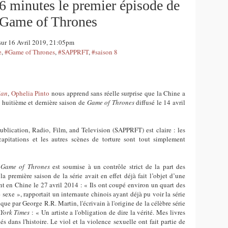
6 minutes le premier épisode de
e Game of Thrones
sur 16 Avril 2019, 21:05pm
e
,
#Game of Thrones
,
#SAPPRFT
,
#saison 8
ian
,
Ophelia Pinto
nous apprend sans réelle surprise que la Chine a
 huitième et dernière saison de
Game of Thrones
diffusé le 14 avril
Publication, Radio, Film, and Television (SAPPRFT) est claire : les
apitations et les autres scènes de torture sont tout simplement
e
Game of Thrones
est soumise à un contrôle strict de la part des
 la première saison de
la
série avait en effet déjà fait l’objet d’une
t en Chine le 27 avril 2014 : « Ils ont coupé environ un quart des
sexe », rapportait un internaute chinois ayant déjà pu voir la série
ue par George R.R. Martin, l'écrivain à l'origine de la célèbre série
York Times
: « Un artiste a l'obligation de dire la vérité. Mes livres
s dans l'histoire. Le viol et la violence sexuelle ont fait partie de