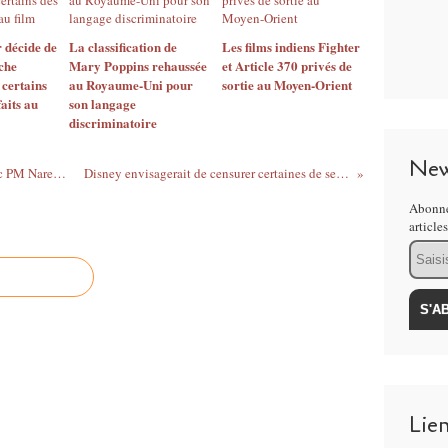
r décide de
La classification de
Les films indiens Fighter
iche
Mary Poppins rehaussée
et Article 370 privés de
certains
au Royaume-Uni pour
sortie au Moyen-Orient
aits au
son langage
discriminatoire
New
L'Inde reporte la sortie en salles du biopic PM Narendra Modi, le temps des élections législatives
Disney envisagerait de censurer certaines de ses œuvres sur sa future plateforme Disney+
Abonne
article
Email
Lie