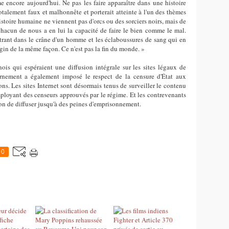
e encore aujourd'hui. Ne pas les faire apparaître dans une histoire
 totalement faux et malhonnête et porterait atteinte à l'un des thèmes
'histoire humaine ne viennent pas d'orcs ou des sorciers noirs, mais de
acun de nous a en lui la capacité de faire le bien comme le mal.
trant dans le crâne d'un homme et les éclaboussures de sang qui en
agin de la même façon. Ce n'est pas la fin du monde. »
is qui espéraient une diffusion intégrale sur les sites légaux de
rnement a également imposé le respect de la censure d'État aux
ns. Les sites Internet sont désormais tenus de surveiller le contenu
ployant des censeurs approuvés par le régime. Et les contrevenants
tion de diffuser jusqu'à des peines d'emprisonnement.
0