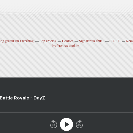
log gratuit sur Overblog
Top articles
Contact
Signaler un abus
C.G.U.
Rému
Préférences cookies
 Battle Royale - DayZ