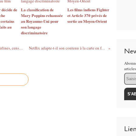
r décide de
La classification de
Les films indiens Fighter
iche
Mary Poppins rehaussée
et Article 370 privés de
certains
au Royaume-Uni pour
sortie au Moyen-Orient
aits au
son langage
discriminatoire
Trois compagnies aériennes dont Delta Airlines, censurent un baiser lesbien de Booksmart
Netflix adapte-t-il son contenu à la carte en fonction des pays de diffusion ?
New
Abonne
article
Email
Lie