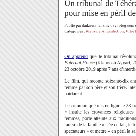
Un tribunal de Téhér
pour mise en péril de
Publié par darkness-fanzine.over-blog.com
Catégories :
#censure
,
#interdiction
,
#The 
On apprend
que le tribunal révoluti
Paternal House
(Kiano
o
sh Ay
y
ari, 2
2
3
octobre 2019
après
7
ans d’interdi
Le film,
qui
r
aconte soixante-dix
ann
femme
par son père et son frère,
inte
patriarcat.
Le communiqué mis en ligne
le 28 o
«
insulte les croyances religieuses
femmes, porte atteinte aux traditions
fausse de la famille ».
De ce fait, le 
spectateurs
»
e
t mettre
«
en péril la s