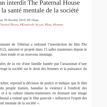
an interdit The Paternal House
 la santé mentale de la société
 sur 30 Octobre 2019, 09:18am
Paternal House
,
#Kianoosh Ayyari
,
#Iran
,
#femme
onnaire
de Téhéran
a
o
rdonné l’interdiction d
u film
The
0
12
),
autorisé et projeté
dans
15
salles iraniennes depuis le
ction totale
et un nouveau montage
.
ées de la vie d'une famille
hantée par
l’assassinat d’une
rroge la société sur le droit des femmes et la puissance du
ctobre
,
reprend la décision de justice
et
i
ndique
que le
film
 du peuple iranien, banalise la violence à l'en
droit
des
 et à la culture islamo-iranien
n
es
en donnant
une image
tribunal a estimé que le film pouvait «
influence
r
l'esprit des
anté mentale de la société ».