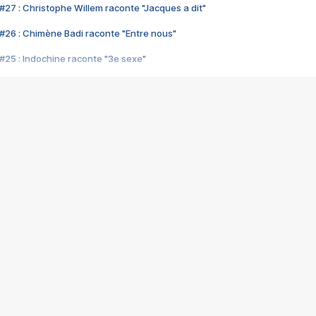
#27 : Christophe Willem raconte "Jacques a dit"
#26 : Chimène Badi raconte "Entre nous"
#25 : Indochine raconte "3e sexe"
#24 : Zaho raconte "C'est chelou"
#23 : Patrick Bruel raconte "Au café des délices"
#22 : Kyo raconte "Le chemin"
#21 : Nolwenn Leroy raconte "Cassé"
#20 : Patrick Hernandez raconte "Born to be alive"
#19 : Lorie raconte "Près de moi"
#18 : Michael Jones raconte "A nos actes manqués" (avec Jean-Jacque
#17 : Khaled raconte "Aïcha"
#16 : Corneille raconte "Parce qu'on vient de loin"
#15 : Indochine raconte "L'aventurier"