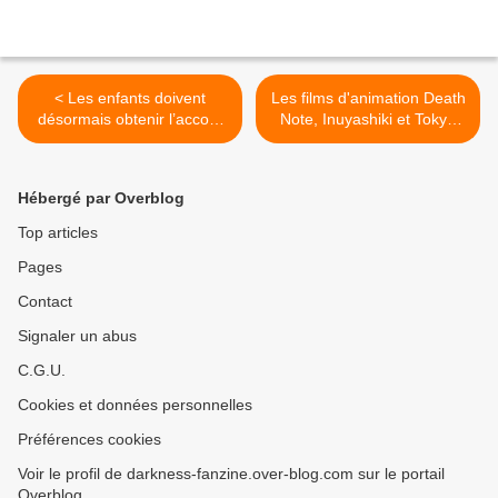
< Les enfants doivent
Les films d'animation Death
désormais obtenir l’accord
Note, Inuyashiki et Tokyo
parental pour regarder La
Ghoul jugés dangereux
Belle et le clochard, Peter
pour la jeunesse, viennent
Pan ou encore Dumbo sur
d'être interdits en Russie >
Hébergé par Overblog
Disney+
Top articles
Pages
Contact
Signaler un abus
C.G.U.
Cookies et données personnelles
Préférences cookies
Voir le profil de darkness-fanzine.over-blog.com sur le portail
Overblog