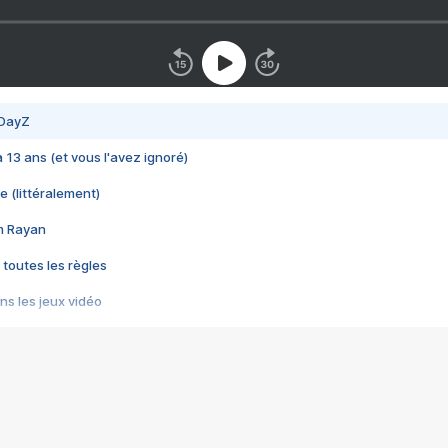
 DayZ
 a 13 ans (et vous l'avez ignoré)
e (littéralement)
im Rayan
 toutes les règles
s les jeux vidéo
us choquant de Rockstar ? - Le scandale BULLY
e plus moche de Steam
du RÊVE tourne au CAUCHEMAR
pendant 8 heures