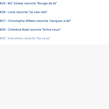
#29 : MC Solaar raconte "Bouge de là"
28 : Lorie raconte "Je vais vite"
#27 : Christophe Willem raconte "Jacques a dit"
#26 : Chimène Badi raconte "Entre nous"
#25 : Indochine raconte "3e sexe"
#24 : Zaho raconte "C'est chelou"
#23 : Patrick Bruel raconte "Au café des délices"
#22 : Kyo raconte "Le chemin"
#21 : Nolwenn Leroy raconte "Cassé"
#20 : Patrick Hernandez raconte "Born to be alive"
#19 : Lorie raconte "Près de moi"
#18 : Michael Jones raconte "A nos actes manqués" (avec Jean-Jacque
#17 : Khaled raconte "Aïcha"