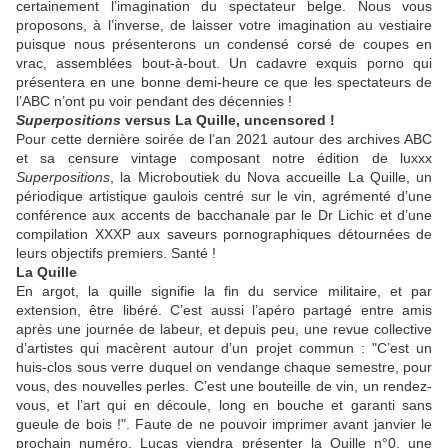
certainement l’imagination du spectateur belge. Nous vous
proposons, à l’inverse, de laisser votre imagination au vestiaire
puisque nous présenterons un condensé corsé de coupes en
vrac, assemblées bout-à-bout. Un cadavre exquis porno qui
présentera en une bonne demi-heure ce que les spectateurs de
l’ABC n’ont pu voir pendant des décennies !
Superpositions
versus La Quille, uncensored !
Pour cette dernière soirée de l’an 2021 autour des archives ABC
et sa censure vintage composant notre édition de luxxx
Superpositions
, la Microboutiek du Nova accueille La Quille, un
périodique artistique gaulois centré sur le vin, agrémenté d’une
conférence aux accents de bacchanale par le Dr Lichic et d’une
compilation XXXP aux saveurs pornographiques détournées de
leurs objectifs premiers. Santé !
La Quille
En argot, la quille signifie la fin du service militaire, et par
extension, être libéré. C’est aussi l’apéro partagé entre amis
après une journée de labeur, et depuis peu, une revue collective
d’artistes qui macèrent autour d’un projet commun : "C’est un
huis-clos sous verre duquel on vendange chaque semestre, pour
vous, des nouvelles perles. C’est une bouteille de vin, un rendez-
vous, et l’art qui en découle, long en bouche et garanti sans
gueule de bois !". Faute de ne pouvoir imprimer avant janvier le
prochain numéro, Lucas viendra présenter la Quille n°0, une