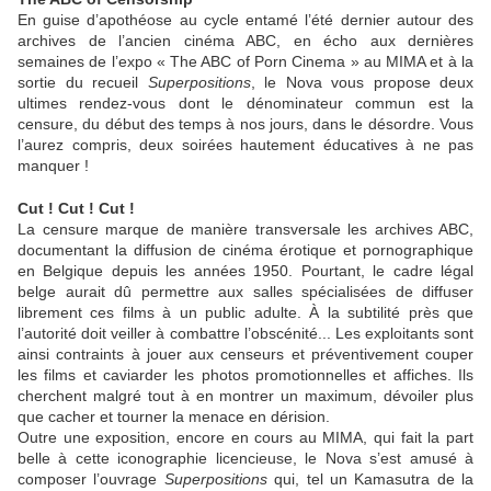
En guise d’apothéose au cycle entamé l’été dernier autour des
archives de l’ancien cinéma ABC, en écho aux dernières
semaines de l’expo « The ABC of Porn Cinema » au MIMA et à la
sortie du recueil
Superpositions
, le Nova vous propose deux
ultimes rendez-vous dont le dénominateur commun est la
censure, du début des temps à nos jours, dans le désordre. Vous
l’aurez compris, deux soirées hautement éducatives à ne pas
manquer !
Cut ! Cut ! Cut !
La censure marque de manière transversale les archives ABC,
documentant la diffusion de cinéma érotique et pornographique
en Belgique depuis les années 1950. Pourtant, le cadre légal
belge aurait dû permettre aux salles spécialisées de diffuser
librement ces films à un public adulte. À la subtilité près que
l’autorité doit veiller à combattre l’obscénité... Les exploitants sont
ainsi contraints à jouer aux censeurs et préventivement couper
les films et caviarder les photos promotionnelles et affiches. Ils
cherchent malgré tout à en montrer un maximum, dévoiler plus
que cacher et tourner la menace en dérision.
Outre une exposition, encore en cours au MIMA, qui fait la part
belle à cette iconographie licencieuse, le Nova s’est amusé à
composer l’ouvrage
Superpositions
qui, tel un Kamasutra de la