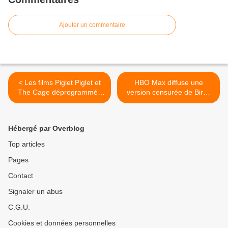
Ajouter un commentaire
< Les films Piglet Piglet et
HBO Max diffuse une
The Cage déprogrammés
version censurée de Birds
du Student Film Festival à
of Prey - and the
Hong Kong
Fantabulous Emancipation
of One Harley Quinn et
Hébergé par Overblog
provoque la colère des
abonnés >
Top articles
Pages
Contact
Signaler un abus
C.G.U.
Cookies et données personnelles