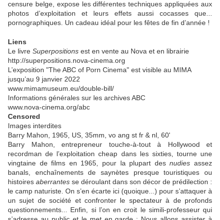
censure belge, expose les différentes techniques appliquées aux
photos d’exploitation et leurs effets aussi cocasses que...
pornographiques. Un cadeau idéal pour les fêtes de fin d’année !
Liens
Le livre
Superpositions
est en vente au Nova et en librairie
http://superpositions.nova-cinema.org
L’exposition "The ABC of Porn Cinema" est visible au MIMA
jusqu’au 9 janvier 2022
www.mimamuseum.eu/double-bill/
Informations générales sur les archives ABC
www.nova-cinema.org/abc
Censored
Images interdites
Barry Mahon, 1965, US, 35mm, vo ang st fr & nl, 60'
Barry Mahon, entrepreneur touche-à-tout à Hollywood et
recordman de l’exploitation cheap dans les sixties, tourne une
vingtaine de films en 1965, pour la plupart des
nudies
assez
banals, enchaînements de saynètes presque touristiques ou
histoires
aberrantes
se déroulant dans son décor de prédilection :
le camp naturiste. On s’en écarte ici (quoique...) pour s’attaquer à
un sujet de société et confronter le spectateur à de profonds
questionnements... Enfin, si l’on en croit le simili-professeur qui
s’adresse au public et le met en garde : Nous allons assister à