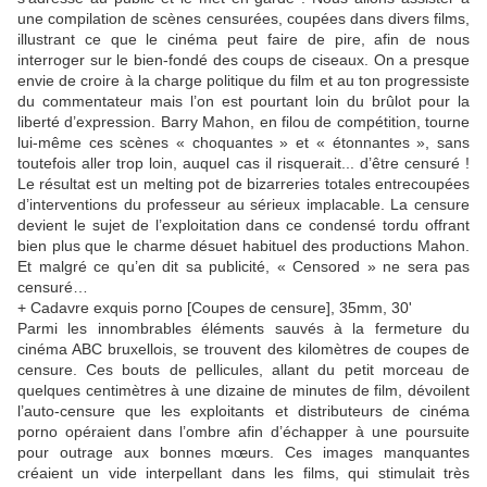
une compilation de scènes censurées, coupées dans divers films,
illustrant ce que le cinéma peut faire de pire, afin de nous
interroger sur le bien-fondé des coups de ciseaux. On a presque
envie de croire à la charge politique du film et au ton progressiste
du commentateur mais l’on est pourtant loin du brûlot pour la
liberté d’expression. Barry Mahon, en filou de compétition, tourne
lui-même ces scènes « choquantes » et « étonnantes », sans
toutefois aller trop loin, auquel cas il risquerait... d’être censuré !
Le résultat est un melting pot de bizarreries totales entrecoupées
d’interventions du professeur au sérieux implacable. La censure
devient le sujet de l’exploitation dans ce condensé tordu offrant
bien plus que le charme désuet habituel des productions Mahon.
Et malgré ce qu’en dit sa publicité, « Censored » ne sera pas
censuré…
+ Cadavre exquis porno [Coupes de censure], 35mm, 30'
Parmi les innombrables éléments sauvés à la fermeture du
cinéma ABC bruxellois, se trouvent des kilomètres de coupes de
censure. Ces bouts de pellicules, allant du petit morceau de
quelques centimètres à une dizaine de minutes de film, dévoilent
l’auto-censure que les exploitants et distributeurs de cinéma
porno opéraient dans l’ombre afin d’échapper à une poursuite
pour outrage aux bonnes mœurs. Ces images manquantes
créaient un vide interpellant dans les films, qui stimulait très