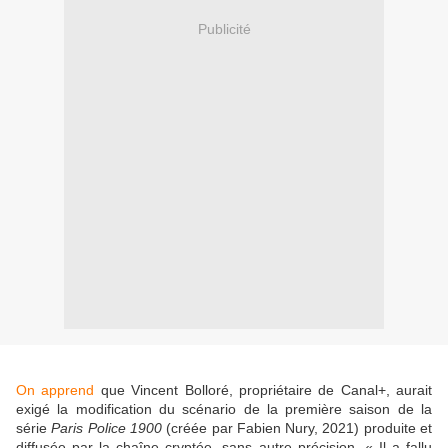
Publicité
On apprend
que Vincent Bolloré, propriétaire de Canal+, aurait
exigé la modification du scénario de la première saison de la
série
Paris Police 1900
(créée par Fabien Nury, 2021)
produite et
diffusée par la chaîne cryptée,
sans autre précision
. « Il a fallu