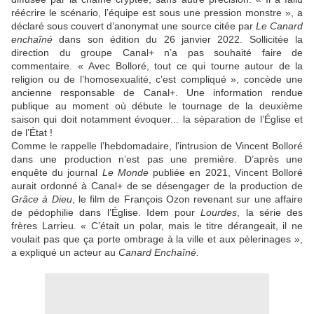
réécrire le scénario, l’équipe est sous une pression monstre », a
déclaré sous couvert d’anonymat une source citée par
Le Canard
enchaîné
dans son édition du 26 janvier 2022. Sollicitée la
direction du groupe Canal+ n’a pas souhaité faire de
commentaire. « Avec Bolloré, tout ce qui tourne autour de la
religion ou de l’homosexualité, c’est compliqué », concède une
ancienne responsable de Canal+. Une information rendue
publique au moment où débute le tournage de la deuxième
saison qui doit notamment évoquer... la séparation de l’Église et
de l’État !
Comme le rappelle l’hebdomadaire, l'intrusion de Vincent Bolloré
dans une production n’est pas une première. D’après une
enquête du journal
Le Monde
publiée en 2021, Vincent Bolloré
aurait ordonné à Canal+ de se désengager de la production de
Grâce à Dieu
,
le film de
François Ozon revenant sur une affaire
de pédophilie dans l’Église. Idem pour
Lourdes
, la série des
frères Larrieu. « C’était un polar, mais le titre dérangeait, il ne
voulait pas que ça porte ombrage à la ville et aux pèlerinages »,
a expliqué un acteur au
Canard Enchaîné.