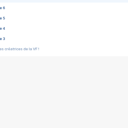
e 6
e 5
e 4
e 3
s créatrices de la VF !
e 2
e 1
e Mektoub My Love arrive enfin ! Rencontre avec Shaïn Boumedine et Sal
i : après Toni en famille
elle réalise le bouleversant Dites lui que je l'aime
ais ! Rencontre autour de Vie privée de Rebecca Zlotowski
 de Marguerite, Grave... Rencontre avec Ella Rumpf