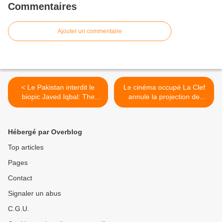
Commentaires
Ajouter un commentaire
< Le Pakistan interdit le
Le cinéma occupé La Clef
biopic Javed Iqbal: The
annule la projection de
Untold Story of a Serial
Santa Sangre prévue en
Killer
présence de Jodorowsky >
Hébergé par Overblog
Top articles
Pages
Contact
Signaler un abus
C.G.U.