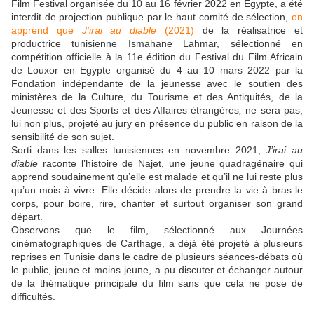
Film Festival organisée du 10 au 16 février 2022 en Égypte, a été
interdit de projection publique par le haut comité de sélection,
on
apprend
que
J’irai au diable
(2021)
de la réalisatrice et
productrice tunisienne Ismahane Lahmar, sélectionné en
compétition officielle
à
la 1
1e
édition du Festival du
F
ilm
A
fricain
de Louxor en Egypte organisé du 4 au 10 mars 2022 par la
Fondation indépendante de la jeunesse avec le soutien des
ministères de la Culture, du Tourisme et des Antiquités, de la
Jeunesse et des Sports et des Affaires étrangères
,
ne sera pas,
lui non plus,
projeté au jury en présence du public en raison de
la
sensibilité de
son sujet.
Sorti dans les salles tunisiennes en novembre 2021,
J’irai au
diable
raconte l’histoire de Najet, une
jeune
quadragénaire qui
apprend
soudainement qu’elle est malade et
qu’il ne lui reste plus
qu’un mois à vivre. Elle décide alors de prendre la vie à bras le
corps, pour boire, rire, chanter et surtout organiser son grand
départ.
Observons que l
e film, sélectionné aux Journées
cinématographiques de Carthage, a déjà été projeté à plusieurs
reprises en Tunisie dans le cadre de plusieurs séances-débats où
le public, jeune et moins jeune, a pu discuter et échanger autour
de la thématique principale du film sans que cela ne pose de
difficultés.