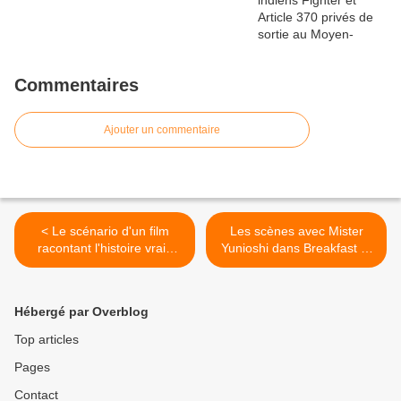
Commentaires
Ajouter un commentaire
< Le scénario d'un film
Les scènes avec Mister
racontant l'histoire vraie
Yunioshi dans Breakfast at
d'un officier gay est refusé
Tiffany's, ont été censurées
par les autorités militaires
par Channel 5 >
indiennes
Hébergé par Overblog
Top articles
Pages
Contact