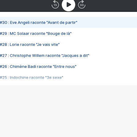
#30 : Eve Angeli raconte "Avant de partir"
#29 : MC Solaar raconte "Bouge de là"
28 : Lorie raconte "Je vais vite"
#27 : Christophe Willem raconte "Jacques a dit"
#26 : Chimène Badi raconte "Entre nous"
#25 : Indochine raconte "3e sexe"
#24 : Zaho raconte "C'est chelou"
#23 : Patrick Bruel raconte "Au café des délices"
#22 : Kyo raconte "Le chemin"
#21 : Nolwenn Leroy raconte "Cassé"
#20 : Patrick Hernandez raconte "Born to be alive"