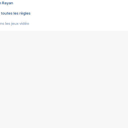
im Rayan
 toutes les règles
s les jeux vidéo
us choquant de Rockstar ? - Le scandale BULLY
e plus moche de Steam
du RÊVE tourne au CAUCHEMAR
pendant 8 heures
it… à tort
umiliés par un jeu vidéo
ire - Final Fantasy 8
ti un empire - Age of Empires
story DOFUS
tard, il crée l'un des pires jeux de tous les temps, MindsEye.