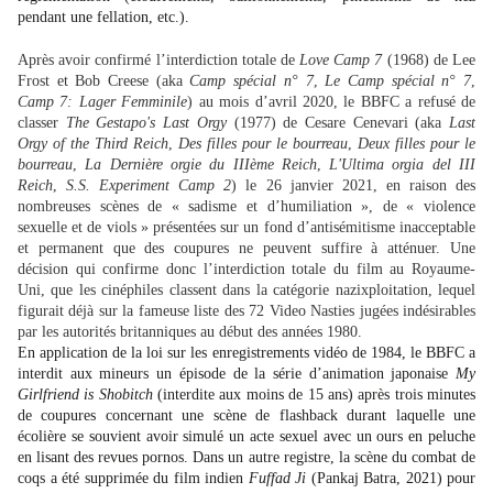
pendant une fellation, etc.).
Après avoir confirmé l’interdiction totale de
Love Camp 7
(1968) de Lee
Frost et Bob Creese (aka
Camp spécial n° 7
,
Le Camp spécial n° 7
,
Camp 7: Lager Femminile
) au mois d’avril 2020, le BBFC a refusé de
classer
The Gestapo's Last Orgy
(1977) de Cesare Cenevari (aka
Last
Orgy of the Third
Reich
,
Des filles pour le bourreau
,
Deux filles pour le
bourreau
,
La Dernière orgie du IIIème Reich
,
L'Ultima orgia del III
Reich
,
S.S. Experiment Camp 2
) le 26 janvier 2021, en raison des
nombreuses scènes de « sadisme et d’humiliation », de « violence
sexuelle et de viols » présentées sur un fond d’antisémitisme inacceptable
et permanent que des coupures ne peuvent suffire à atténuer. Une
décision qui confirme donc l’interdiction totale du film au Royaume-
Uni, que les cinéphiles classent dans la catégorie nazixploitation, lequel
figurait déjà sur la fameuse liste des 72 Video Nasties jugées indésirables
par les autorités britanniques au début des années 1980.
En application de l
a loi sur les enregistrements vidéo
de
1984,
le BBFC a
interdit
aux mineurs
un épisode de la
série d’animation japonaise
My
Girlfriend is Shobitch
(interdite aux moins de 15 ans) après trois minutes
de coupures concernant une scène de flashback durant laquelle une
écolière se souvient avoir simulé un acte sexuel avec un ours en peluche
en lisant des revues pornos. Dans un autre registre, la scène du combat de
coqs a été supprimée du film indien
Fuffad Ji
(
Pankaj Batra, 2021)
pour