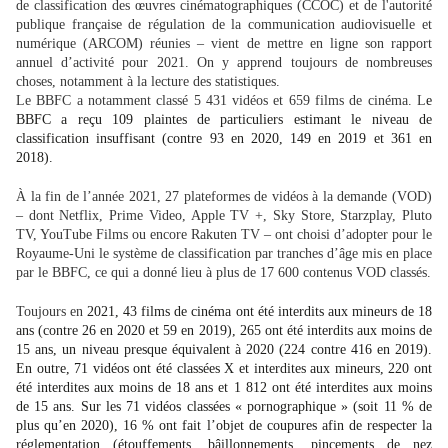
de classification des œuvres cinématographiques (CCOC) et de l'autorité
publique française de régulation de la communication audiovisuelle et
numérique
(ARCOM)
réunies – vient de mettre en ligne son rapport
annuel d’activité pour 2021. On y apprend toujours de nombreuses
choses, notamment à la lecture des statistiques.
Le BBFC a notamment classé 5 431 vidéos et 659 films de cinéma. L
e
BBFC a reçu
109 plaintes
de particuliers estimant l
e niveau de
classification insuffisant (contre
93 en 2020, 149 en 2019 et 361 en
2018
)
.
À la fin de l’année 2021, 27 plateformes de vidéos à la demande (VOD)
– dont Netflix, Prime Video, Apple TV +, Sky Store, Starzplay, Pluto
TV, YouTube Films ou encore Rakuten TV – ont choisi d’adopter pour le
Royaume-Uni le système de classification par tranches d’âge mis en place
par le BBFC, ce qui a donné lieu à plus de 17 600 contenus VOD classés.
Toujours en
2021,
43 films de cinéma ont été interdits aux mineurs de 18
ans (contre 26 en 2020 et 59 en 2019), 265 ont été interdits aux moins de
15 ans, un niveau presque équivalent à 2020 (224 contre 416 en 2019).
En outre,
71 vidéos ont été classées X et interdites aux mineurs, 220 ont
été interdites aux moins de 18 ans et 1 812 ont été interdites aux moins
de 15 ans.
Sur les
71 vidéos
classées
« pornographique »
(
soit
11 %
de
plus qu’en 2020), 16 % ont fait l’objet de coupures afin de respecter la
réglementation (étouffements, bâillonnements, pincements de nez