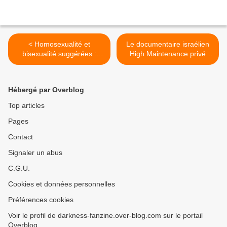
< Homosexualité et
Le documentaire israélien
bisexualité suggérées :
High Maintenance privé
Thor: Love and Thunder ne
d'une subvention polonaise
devrait pas sortir en Chine
>
Hébergé par Overblog
Top articles
Pages
Contact
Signaler un abus
C.G.U.
Cookies et données personnelles
Préférences cookies
Voir le profil de darkness-fanzine.over-blog.com sur le portail
Overblog