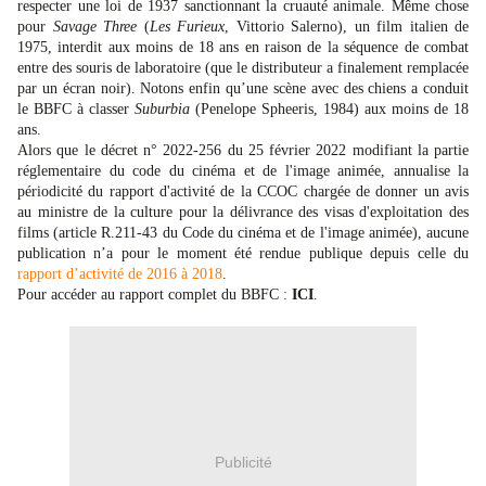
respecter une loi de 1937 sanctionnant la cruauté animale.
Même chose
pour
Savage Three
(
Les Furieux
, Vittorio Salerno), un film italien de
1975, interdit aux moins de 18 ans en raison de la séquence de combat
entre des souris de laboratoire
(
que le distributeur a finalement remplacée
par un écran noir
)
.
Notons enfin qu’u
ne scène avec des chiens a conduit
le BBFC à classer
Suburbia
(Penelope Spheeris, 1984) aux moins de 18
ans.
Alors que le décret n° 2022-256 du 25 février 2022 modifiant la partie
réglementaire du code du cinéma et de l'image animée, annualise la
périodicité du rapport d'activité de la CCOC chargée de donner un avis
au ministre de la culture pour la délivrance des visas d'exploitation des
films (article R.211-43 du Code du cinéma et de l'image animée), aucune
publication n’a pour le moment été rendue publique depuis celle du
rapport d’activité de 2016 à 2018
.
P
our accéder au rapport complet du BBFC :
ICI
.
Publicité