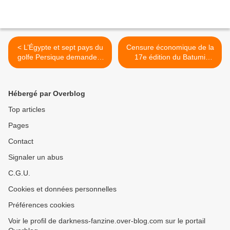
< L’Égypte et sept pays du
Censure économique de la
golfe Persique demandent
17e édition du Batumi
aux plateformes dont
International Art-house Film
Netflix, de se conformer aux
Festival en Géorgie ? >
normes et aux valeurs
Hébergé par Overblog
locales
Top articles
Pages
Contact
Signaler un abus
C.G.U.
Cookies et données personnelles
Préférences cookies
Voir le profil de darkness-fanzine.over-blog.com sur le portail