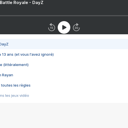
 Battle Royale - DayZ
 DayZ
 a 13 ans (et vous l'avez ignoré)
e (littéralement)
im Rayan
 toutes les règles
s les jeux vidéo
us choquant de Rockstar ? - Le scandale BULLY
e plus moche de Steam
du RÊVE tourne au CAUCHEMAR