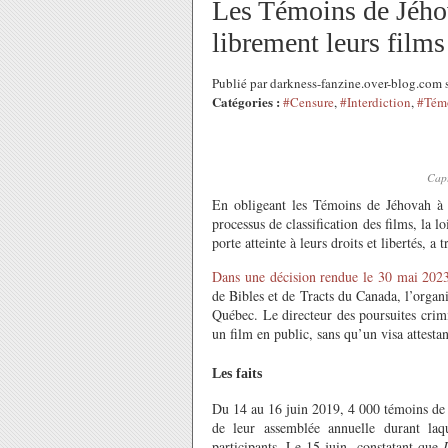
Les Témoins de Jéhov
librement leurs film
Publié par darkness-fanzine.over-blog.com
Catégories :
#Censure
,
#Interdiction
,
#Témo
Capt
En obligeant les Témoins de Jéhovah à s
processus de classification des films, la 
porte atteinte à leurs droits et libertés, 
Dans une décision rendue le 30 mai 202
de Bibles et de Tracts du Canada, l’organ
Québec. Le directeur des poursuites crim
un film en public, sans qu’un visa attesta
Les faits
Du 14 au 16 juin 2019, 4 000
témoins de
de
l
eur
assemblée annuelle
durant laqu
participants
.
Le 15 juin, constat
ant
qu
e