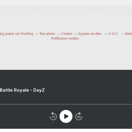
log gratuit sur Overblog
Top articles
Contact
Signaler un abus
C.G.U.
Rému
Préférences cookies
 Battle Royale - DayZ