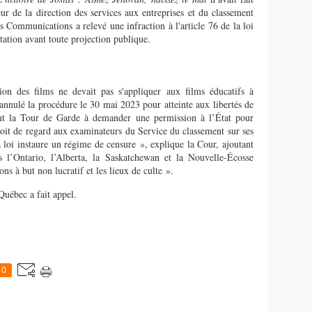
eur de la
d
irection des services aux entreprises et du classement
 des Communications
a relevé une infraction à l'article 76 de la loi
tation avant toute projection publique.
ation des films ne devait pas
s'appliqu
er
aux films
éducatifs à
annulé la procédure le 30 mai 2023 pour
atteinte
aux
liberté
s
de
nt
la
Tour de Garde à demander une permission à l’État pour
roit de regard aux examinateurs du Service du classement sur ses
a
loi
instaure un régime de censure »
,
explique la Cour
,
ajoutant
s
l’Ontario, l’Alberta, la Saskatchewan et la Nouvelle-Écosse
ons à but non lucratif et les lieux de culte ».
 Québec
a fait
appel.
0