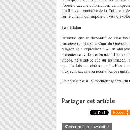
l’objet d’aucune autorisation, u
n inspect
des films du ministère de la Culture et
sur le cinéma qui impose un visa d’exploi
La décision
E
stimant que le dispositif de classific
caractère religieux
,
la Cour du Québec a 
religion et d’expression : «
En obligea
présenter ses vidéos et en accordant un d
vidéos, ne serait-ce que sur les images, l
que
les lois du cinéma applicables dan
n’exigent aucun visa pour «
les organisati
O
n ne sait pas
si l
e Procureur général du
Partager cet article
Repost
S'inscrire à la newsletter