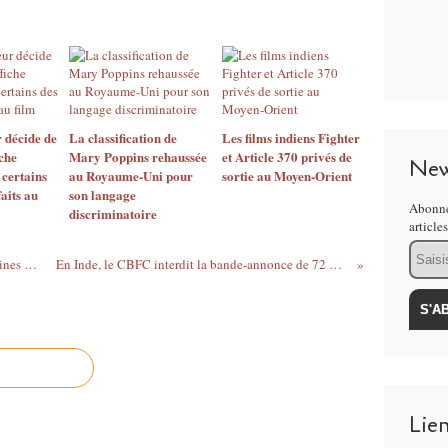
r décide de
La classification de
Les films indiens Fighter
iche
Mary Poppins rehaussée
et Article 370 privés de
New
certains
au Royaume-Uni pour
sortie au Moyen-Orient
aits au
son langage
Abonne
discriminatoire
article
Email
Estimant que le film porte atteinte à certaines divinités hindoues, plusieurs Etats indiens demandent l'interdiction d'Adipurush
En Inde, le CBFC interdit la bande-annonce de 72 Hoorain mais autorise l'exploitation du film dans sa version intégrale le 7 juillet prochain
Lie