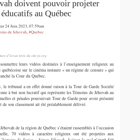
ah doivent pouvoir projeter
s éducatifs au Québec
 sur 24 Juin 2023, 07:59am
ins de Jehovah
,
#Quebec
ure d’écran tirée du site jw.org
oumettre leurs vidéos destinées à l’enseignement religieux au
loi québécoise sur le cinéma instaure « un régime de censure » qui
a tranché la Cour du Québec.
3
, le tribunal a en effet donné raison à la Tour de Garde Société
isme à but non lucratif qui représente les Témoins de Jéhovah au
inelles et pénales poursuivait Tour de Garde pour avoir présenté
nt de son classement ait été préalablement délivré.
 Jéhovah de la région de Québec
s’
étaient
rassemblés à l’occasion
elle, 70 vidéos à caractère
religieux
ont été pr
ojeté
e
s
aux
L’histoire de Josias
: Aimez Jéhovah, haïssez le mal
n’avait
fait