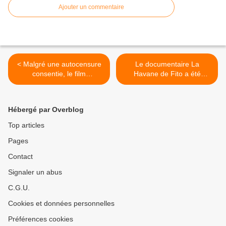
Ajouter un commentaire
< Malgré une autocensure
Le documentaire La
consentie, le film
Havane de Fito a été
Oppenheimer suscite une
censuré par les autorités
polémique en Inde
cubaines >
Hébergé par Overblog
Top articles
Pages
Contact
Signaler un abus
C.G.U.
Cookies et données personnelles
Préférences cookies