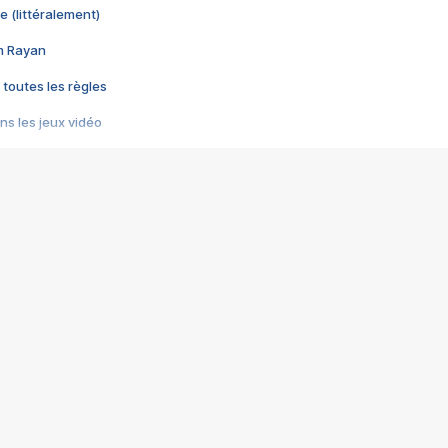
e (littéralement)
im Rayan
 toutes les règles
s les jeux vidéo
us choquant de Rockstar ? - Le scandale BULLY
e plus moche de Steam
du RÊVE tourne au CAUCHEMAR
pendant 8 heures
it… à tort
umiliés par un jeu vidéo
ire - Final Fantasy 8
ti un empire - Age of Empires
story DOFUS