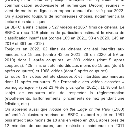
communication audiovisuelle et numérique (Arcom) réunies –
vient de mettre en ligne son rapport annuel d’activité pour 2022.
On y apprend toujours de nombreuses choses, notamment à la
lecture des statistiques.
Le BBFC a ainsi classé 5 527 vidéos et 1057 films de cinéma. Le
BBFC a reçu 149 plaintes de particuliers estimant le niveau de
classification insuffisant (contre 109 en 2021, 93 en 2020, 149 en
2019 et 361 en 2018).
Toujours en 2022, 62 films de cinéma ont été interdits aux
mineurs de 18 ans (contre 43 en 2021, 26 en 2020 et 59 en
2019) dont 1 après coupures, et 203 vidéos (dont 5 après
coupures). 425 films ont été interdits aux moins de 15 ans (dont 5
après coupures) et 1968 vidéos (dont 9 après coupures).
En outre, 97 vidéos ont été classées X et interdites aux mineurs
dont 11 après coupures. Sur l’ensemble des vidéos classées «
pornographique » (soit 23 % de plus qu’en 2021), 11 % ont fait
l’objet de coupures afin de respecter la réglementation
(étouffements, bâillonnements, pincements de nez pendant une
fellation, etc.).
On apprend aussi que
House on the Edge of the Park
(1980)
présenté à plusieurs reprises au BBFC, d’abord rejeté en 1981
puis interdit aux moins de 18 ans en vidéo en 2001 après près de
12 minutes de coupures, une restriction maintenue en 2011