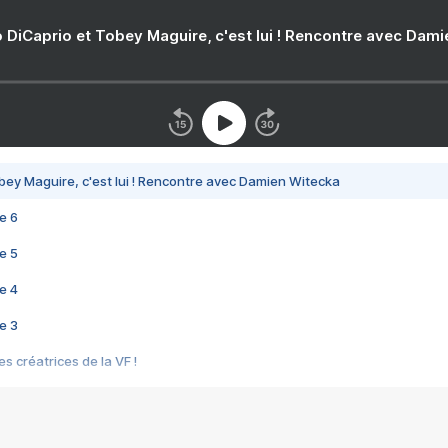
 DiCaprio et Tobey Maguire, c'est lui ! Rencontre avec Dam
bey Maguire, c'est lui ! Rencontre avec Damien Witecka
e 6
e 5
e 4
e 3
s créatrices de la VF !
e 2
e 1