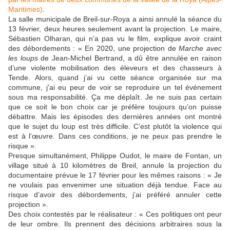
Maritimes)
.
La salle municipale de Breil-sur-Roya a ainsi annulé la séance du
13 février, deux heures seulement avant la projection. Le maire,
Sébastien Olharan, qui n’a pas vu le film, explique avoir craint
des débordements : « En 2020, une projection de
Marche avec
les loups
de Jean-Michel Bertrand, a dû être annulée en raison
d’une violente mobilisation des éleveurs et des chasseurs à
Tende. Alors, quand j’ai vu cette séance organisée sur ma
commune, j’ai eu peur de voir se reproduire un tel événement
sous ma responsabilité. Ça me déplaît. Je ne suis pas certain
que ce soit le bon choix car je préfère toujours qu’on puisse
débattre. Mais les épisodes des dernières années ont montré
que le sujet du loup est très difficile. C’est plutôt la violence qui
est à l’œuvre. Dans ces conditions, je ne peux pas prendre le
risque ».
Presque simultanément, Philippe Oudot, le maire de Fontan, un
village situé à 10 kilomètres de Breil, annule la projection du
documentaire prévue le 17 février pour les mêmes raisons : « Je
ne voulais pas envenimer une situation déjà tendue. Face au
risque d’avoir des débordements, j’ai préféré annuler cette
projection ».
Des choix contestés par le réalisateur : « Ces politiques ont peur
de leur ombre. Ils prennent des décisions arbitraires sous la