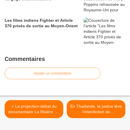
Les films indiens Fighter et Article
370 privés de sortie au Moyen-Orient
Commentaires
Ajouter un commentaire
< La projection-débat du
En Thaïlande, la justice lève
documentaire La Rivière est
l’interdiction de
interdite par arrêté du maire
Shakespeare Must Die et
de Confolens
condamne l’État >