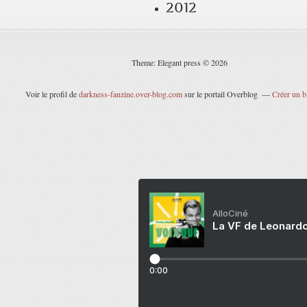
2012
Theme: Elegant press © 2026
Voir le profil de
darkness-fanzine.over-blog.com
sur le portail Overblog
Créer un b
AlloCiné
La VF de Leonardo
0:00