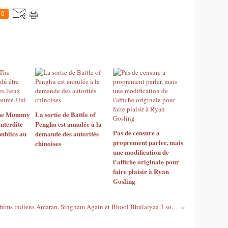
0
 The Mummy
La sortie de Battle of
interdite
Penghu est annulée à la
Pas de censure a
publics au
demande des autorités
proprement parler, mais
chinoises
une modification de
l'affiche originale pour
faire plaisir à Ryan
Gosling
Les films indiens Amaran, Singham Again et Bhool Bhulaiyaa 3 sont interdits en Arabie Saoudite