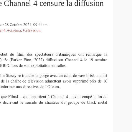
e Channel 4 censure la diffusion
 sur 28 Octobre 2024, 09:44am
el 4
,
#cinéma
,
#télévision
ébut du film, des spectateurs britanniques ont remarqué la
Smile
(Parker Finn, 2022) diffusé sur Channel 4 le 19 octobre
 BBFC lors de son exploitation en salles.
lin Stasey se tranche la gorge avec un éclat de vase brisé, a ainsi
s de la chaîne de télévision admettent avoir supprimé près de 16
conformer aux directives de l'Ofcom.
t que Film4 – qui appartient à Channel 4 – avait coupé la fin de
 décrivant le suicide du chanteur du groupe de black métal