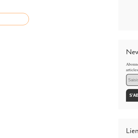
New
Abonne
article
Email
Lie