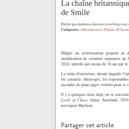
La chaîne britanniqu
de Smile
Publié par darkness-fanzine.over-blog.com
Catégories :
#Interdiction
,
#Smile
,
#Chann
Malgré un avertissement proposé au d
modification de certaines séquences de
2024, interdit aux moins de 18 ans par le
La scène d'ouverture, durant laquelle Cait
été censurée. Interrogés, les responsable
secondes de plans jugés violents pour se 
Il y a quelques mois déjà, on se souvien
Lords
of
Chaos
(Jonas Åkerlund, 2019)
norvégien Mayhem.
Partager cet article