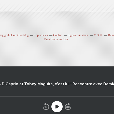
log gratuit sur Overblog
Top articles
Contact
Signaler un abus
C.G.U.
Rému
Préférences cookies
 DiCaprio et Tobey Maguire, c'est lui ! Rencontre avec Dam