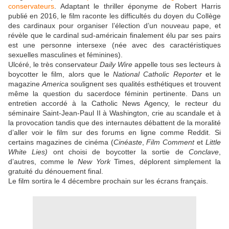
conservateurs
. Adaptant le thriller éponyme de Robert Harris
publié en 2016, le film raconte les difficultés du doyen du Collège
des cardinaux pour organiser l’élection d’un nouveau pape, et
révèle que le cardinal sud-américain finalement élu par ses pairs
est une personne intersexe (née avec des caractéristiques
sexuelles masculines et féminines).
Ulcéré, le très conservateur
Daily Wire
appelle tous ses lecteurs à
boycotter le film, alors que le
National Catholic Reporter
et le
magazine
America
soulignent ses qualités esthétiques et trouvent
même la question du sacerdoce féminin pertinente. Dans un
entretien accordé à la Catholic News Agency, le recteur du
séminaire Saint-Jean-Paul II à Washington, crie au scandale et à
la provocation tandis que des internautes débattent de la moralité
d’aller voir le film sur des forums en ligne comme Reddit. Si
certains magazines de cinéma (
Cinéaste
,
Film Comment
et
Little
White Lies
)
ont choisi de boycotter la sortie de
Conclave
,
d’autres, comme le
New York
Times, déplore
nt
simplement la
gratuité du dénouement final.
Le film sortira le 4 décembre prochain sur les écrans français.