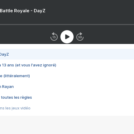
 Battle Royale - DayZ
 DayZ
 a 13 ans (et vous l'avez ignoré)
e (littéralement)
im Rayan
 toutes les règles
s les jeux vidéo
us choquant de Rockstar ? - Le scandale BULLY
e plus moche de Steam