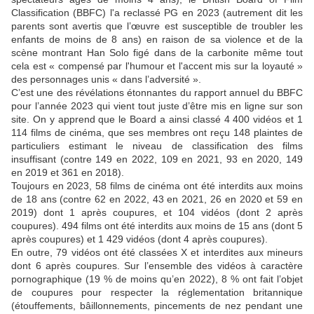
Classification (BBFC) l'a reclassé PG en 2023 (autrement dit les
parents sont avertis que l’œuvre est susceptible de troubler les
enfants de moins de 8 ans) en raison de sa violence et de la
scène montrant Han Solo figé dans de la carbonite même tout
cela est « compensé par l'humour et l'accent mis sur la loyauté »
des personnages unis « dans l’adversité ».
C’est une des révélations étonnantes du rapport annuel du BBFC
pour l’année 2023 qui vient tout juste d’être mis en ligne sur son
site. On y apprend que le Board a ainsi classé 4 400 vidéos et 1
114 films de cinéma, que ses membres ont reçu 148 plaintes de
particuliers estimant le niveau de classification des films
insuffisant (contre 149 en 2022, 109 en 2021, 93 en 2020, 149
en 2019 et 361 en 2018).
Toujours en 2023, 58 films de cinéma ont été interdits aux moins
de 18 ans (contre 62 en 2022, 43 en 2021, 26 en 2020 et 59 en
2019) dont 1 après coupures, et 104 vidéos (dont 2 après
coupures). 494 films ont été interdits aux moins de 15 ans (dont 5
après coupures) et 1 429 vidéos (dont 4 après coupures).
En outre, 79 vidéos ont été classées X et interdites aux mineurs
dont 6 après coupures. Sur l’ensemble des vidéos à caractère
pornographique (19 % de moins qu’en 2022), 8 % ont fait l’objet
de coupures pour respecter la réglementation britannique
(étouffements, bâillonnements, pincements de nez pendant une