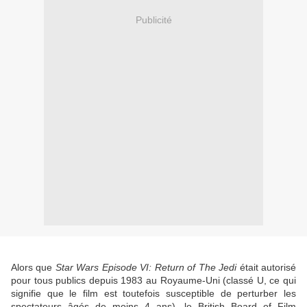
Publicité
Alors que
Star Wars Episode VI: Return
o
f The Jedi
était autorisé
pour tous publics depuis 1983 au Royaume-Uni (classé U, ce qui
signifie que le film est toutefois susceptible de perturber les
spectateurs âgés de moins 4 ans), le British Board of Film