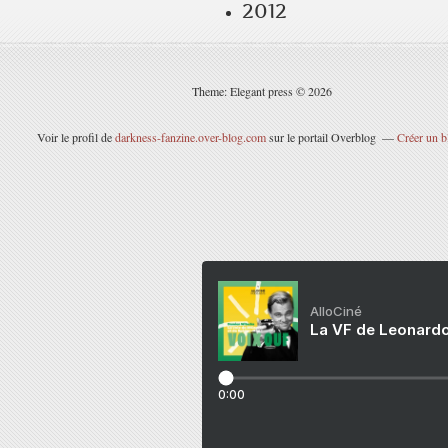
2012
Theme: Elegant press © 2026
Voir le profil de
darkness-fanzine.over-blog.com
sur le portail Overblog
Créer un b
AlloCiné
La VF de Leonardo
0:00