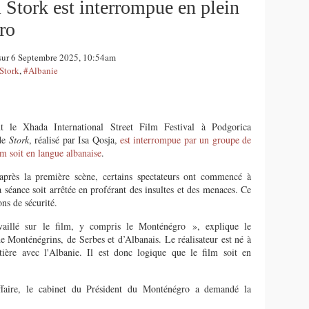
 Stork est interrompue en plein
ro
 sur 6 Septembre 2025, 10:54am
Stork
,
#Albanie
 le Xhada International Street Film Festival à Podgorica
 de
S
tork
, réalisé par Isa Qosja,
est interrompue par un groupe de
m soit en langue albanaise
.
’après la première scène, certains spectateurs ont commencé à
a séance soit arrêtée en proférant des insultes et des menaces. Ce
ons de sécurité.
vaillé sur le film, y compris le Monténégro », explique le
e Monténégrins, de Serbes et d’Albanais. Le réalisateur est né à
ntière avec l'Albanie. Il est donc logique que le film soit en
’affaire, le cabinet du Président du Monténégro a demandé la