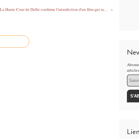
La Haute Cour de Delhi confirme l'interdiction d'un film qui raconte l'histoire de deux végétariens éliminant les bouchers de leur communauté
New
Abonne
article
Email
Lie