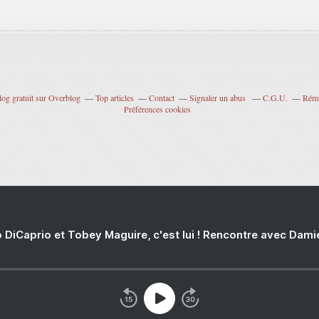
log gratuit sur Overblog
Top articles
Contact
Signaler un abus
C.G.U.
Rému
Préférences cookies
 DiCaprio et Tobey Maguire, c'est lui ! Rencontre avec Dam