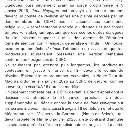
Quelques jours seulement avant sa sortie programmée le 9
janvier 2026,
Jana Nayagan
est renvoyé au dernier moment
devant un comité de révision après une plainte déposée par un
des membres du CBFC pour « atteinte aux sentiments
religieux », « représentation erronée du drapeau et des forces
armées », le plaignant ajoutant que des scènes et des dialogues
du film laissent supposer que « des agents de l’étranger
fomenteraient un conflit religieux généralisé en Inde ». Un nouvel
examen qui empêche
de facto
l’attribution du visa alors que les
producteurs souhaitaient présenter une version remaniée
conforme aux exigences du CBFC.
Ne souhaitant pas attendre plus longtemps, les producteurs
contestent en justice le renvoi du film devant le comité de
révision. Estimant leurs arguments recevables, la Haute Cour de
Madras ordonne le 7 janvier 2026 au CBFC de délivrer, comme
convenu, un visa U/A 16+ au film modifié.
Un jugement contesté par le CBFC devant la Cour d’appel dont la
décision est attendue le 21 janvier prochain. Un délai
supplémentaire qui décale encore la sortie de
Jana Nayagan
sur
les écrans indiens...
mais aussi français ! Il semble en effet que le
Mégarama
de
Villeneuve-la-Garenne (Hauts-de-Seine), qui
devait projeter le film
le 8 janvier 2026,
a été contraint d’annuler
les séances après la décision du distributeur français
: « La sortie