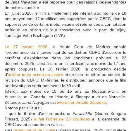
de
Jana Nayagan
a été reportée pour des raisons indépendantes
de notre volonté. »
En juillet 2026, le film a finalement été interdit aux moins de 18
ans moyennant 12 modifications suggérées par le CBFC, dont la
suppression de certains mots, visuels et références à connotation
politique en raison de leur association avec le parti de Vijay,
Tamilaga Vettri Kazhagam (TVK).
Le 27 janvier 2026
, la Haute Cour de Madras annule
l'ordonnance du 7 janvier qui demandait au CBFC d'accorder le
certificat d'exploitation dans les conditions prévues le 22
décembre 2025, c'est-à-dire en l'interdisant aux moins de 17 ans
après coupures. Le 10 février 2026, la production décide
d'
arrêter toute action en justice
et de s'en remettre au comité de
révision du CBFC.
Mi-février, le distributeur annonce que le film
ne devrait pas sortir pas avant le 30 avril.
Interdit aux moins de 15 ou 16 ans au Royaume-Uni, en
Australie, au Canada, en Irlande, à Singapour et en Nouvelle-
Zélande,
Jana Nayagan
est
interdit en Arabie Saoudite
.
Notons par ailleurs :
- que
le thriller d'action politique
Parasakthi
(Sudha Kongara
Prasad, 2025)
a fait l’objet de
2
5
coupures
à la demande du
CBFC avant sa sortie en salles
;
-
l
es
producteurs de
Coolie
(
Lokesh Kanagaraj,
2025) ont préféré