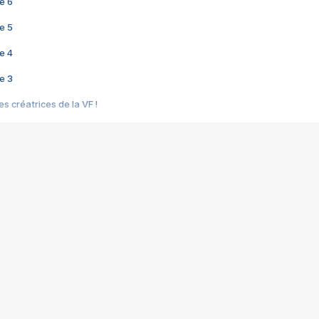
e 6
e 5
e 4
e 3
s créatrices de la VF !
e 2
e 1
e Mektoub My Love arrive enfin ! Rencontre avec Shaïn Boumedine et Sal
i : après Toni en famille
elle réalise le bouleversant Dites lui que je l'aime
ais ! Rencontre autour de Vie privée de Rebecca Zlotowski
 de Marguerite, Grave... Rencontre avec Ella Rumpf
 Les Rêveurs, un film intime sur la santé mentale