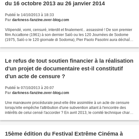
du 16 octobre 2013 au 26 janvier 2014
Publié le 14/10/2013 à 18:33
Par
darkness-fanzine.over-blog.com
Vilipendé, vomi, censuré, interdit et finalement... assassiné ! De son premier
film Accattone (1961) à son dernier Salò ou les 120 Journées de Sodome
(1975, Salò o le 120 giornate di Sodoma), Pier Paolo Pasolini aura déchaîné
les passions jusqu'à la mort....
Le refus de tout soutien financier à la réalisation
d'un projet de documentaire est-il constitutif
d'un acte de censure ?
Publié le 07/10/2013 à 20:07
Par
darkness-fanzine.over-blog.com
Une manœuvre procédurale peut-elle être assimilée à un acte de censure
lorsqu'elle empêche l'attribution d'une subvention allant à l'encontre des
intérêts de celui censé l'accorder ? En avril 2013, le comité technique chargé
d’émettre un avis sur les...
15ème édition du Festival Extrême Cinéma à