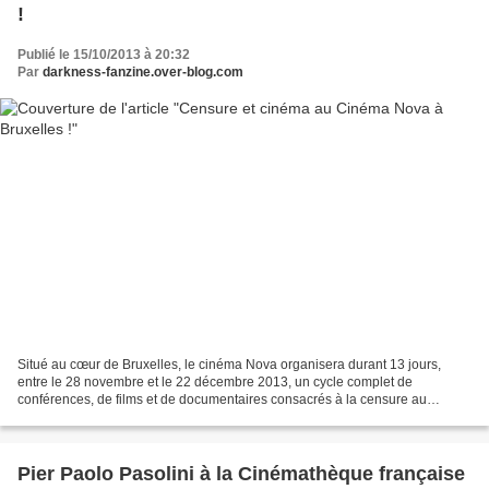
!
Publié le 15/10/2013 à 20:32
Par
darkness-fanzine.over-blog.com
Situé au cœur de Bruxelles, le cinéma Nova organisera durant 13 jours,
entre le 28 novembre et le 22 décembre 2013, un cycle complet de
conférences, de films et de documentaires consacrés à la censure au
cinéma. Intitulé And... Cut ! , la programmation...
Pier Paolo Pasolini à la Cinémathèque française