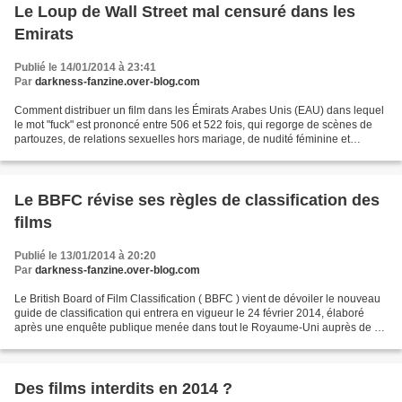
Le Loup de Wall Street mal censuré dans les
Emirats
Publié le 14/01/2014 à 23:41
Par
darkness-fanzine.over-blog.com
Comment distribuer un film dans les Émirats Arabes Unis (EAU) dans lequel
le mot "fuck" est prononcé entre 506 et 522 fois, qui regorge de scènes de
partouzes, de relations sexuelles hors mariage, de nudité féminine et
masculine, de drogue et d'alcool...
Le BBFC révise ses règles de classification des
films
Publié le 13/01/2014 à 20:20
Par
darkness-fanzine.over-blog.com
Le British Board of Film Classification ( BBFC ) vient de dévoiler le nouveau
guide de classification qui entrera en vigueur le 24 février 2014, élaboré
après une enquête publique menée dans tout le Royaume-Uni auprès de 10
000 personnes depuis décembre...
Des films interdits en 2014 ?