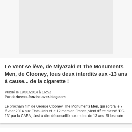
Le Vent se lève, de Miyazaki et The Monuments
Men, de Clooney, tous deux interdits aux -13 ans
à cause... de la cigarette !
Publié le 19/01/2014 à 16:52
Par
darkness-fanzine.over-blog.com
Le prochain film de George Clooney, The Monuments Men, qui sortira le 7
février 2014 aux États-Unis et le 12 mars en France, vient d'être classé "PG-
13" par la CARA, c'est-à-dire déconseillé aux moins de 13 ans. Si les scènes
de guerre ont motivé la décision...