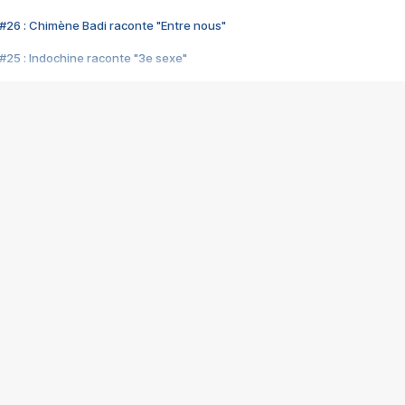
#26 : Chimène Badi raconte "Entre nous"
#25 : Indochine raconte "3e sexe"
#24 : Zaho raconte "C'est chelou"
#23 : Patrick Bruel raconte "Au café des délices"
#22 : Kyo raconte "Le chemin"
#21 : Nolwenn Leroy raconte "Cassé"
#20 : Patrick Hernandez raconte "Born to be alive"
#19 : Lorie raconte "Près de moi"
#18 : Michael Jones raconte "A nos actes manqués" (avec Jean-Jacque
#17 : Khaled raconte "Aïcha"
#16 : Corneille raconte "Parce qu'on vient de loin"
#15 : Indochine raconte "L'aventurier"