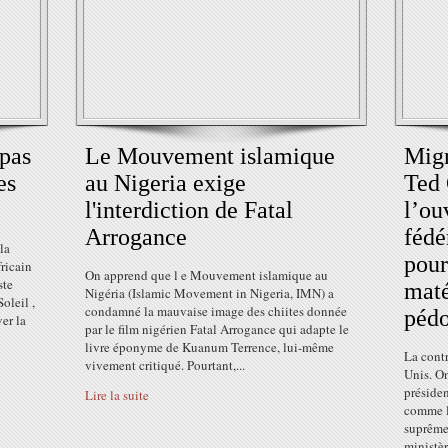
 pas
Le Mouvement islamique
Mign
es
au Nigeria exige
Ted
l'interdiction de Fatal
l’ou
Arrogance
fédé
la
pour
ricain
On apprend que l e Mouvement islamique au
ste
maté
Nigéria (Islamic Movement in Nigeria, IMN) a
leil ,
condamné la mauvaise image des chiites donnée
péd
er la
par le film nigérien Fatal Arrogance qui adapte le
livre éponyme de Kuanum Terrence, lui-même
La contr
vivement critiqué. Pourtant,...
Unis. On
préside
Lire la suite
comme l'
suprême 
ministèr