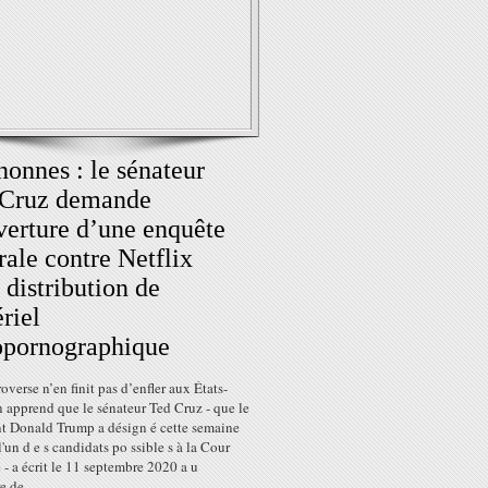
onnes : le sénateur
 Cruz demande
verture d’une enquête
rale contre Netflix
 distribution de
riel
opornographique
overse n’en finit pas d’enfler aux États-
 apprend que le sénateur Ted Cruz - que le
nt Donald Trump a désign é cette semaine
un d e s candidats po ssible s à la Cour
- a écrit le 11 septembre 2020 a u
e de...