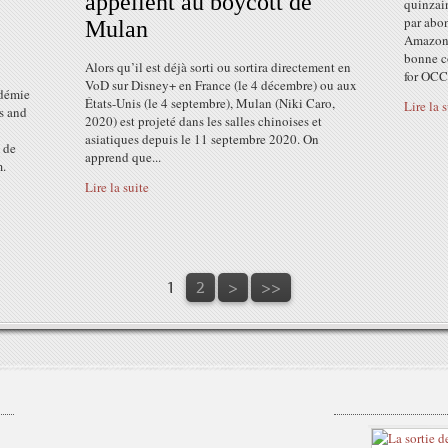
appellent au boycott de
quinzai
par abo
Mulan
Amazon 
bonne c
Alors qu’il est déjà sorti ou sortira directement en
for OCCP
VoD sur Disney+ en France (le 4 décembre) ou aux
adémie
États-Unis (le 4 septembre), Mulan (Niki Caro,
Lire la 
s and
2020) est projeté dans les salles chinoises et
asiatiques depuis le 11 septembre 2020. On
 de
apprend que...
m.
Lire la suite
1
2
>
>>