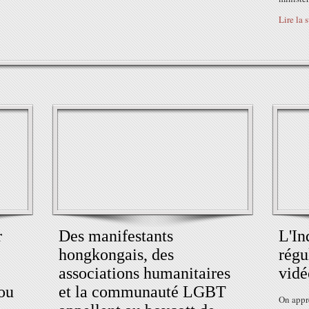
Lire la 
r
Des manifestants
L'In
hongkongais, des
régu
associations humanitaires
vidé
 ou
et la communauté LGBT
On appr