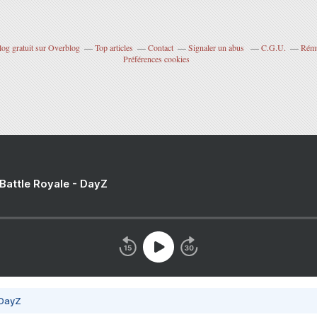
log gratuit sur Overblog
Top articles
Contact
Signaler un abus
C.G.U.
Rému
Préférences cookies
 Battle Royale - DayZ
 DayZ