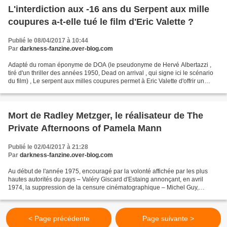
L'interdiction aux -16 ans du Serpent aux mille
coupures a-t-elle tué le film d'Eric Valette ?
Publié le 08/04/2017 à 10:44
Par
darkness-fanzine.over-blog.com
Adapté du roman éponyme de DOA (le pseudonyme de Hervé Albertazzi ,
tiré d'un thriller des années 1950, Dead on arrival , qui signe ici le scénario
du film) , Le serpent aux milles coupures permet à Eric Valette d'offrir un
polar noir et sans concession...
Mort de Radley Metzger, le réalisateur de The
Private Afternoons of Pamela Mann
Publié le 02/04/2017 à 21:28
Par
darkness-fanzine.over-blog.com
Au début de l'année 1975, encouragé par la volonté affichée par les plus
hautes autorités du pays – Valéry Giscard d'Estaing annonçant, en avril
1974, la suppression de la censure cinématographique – Michel Guy,
secrétaire d'État à la Culture, commence...
< Page précédente
Page suivante >