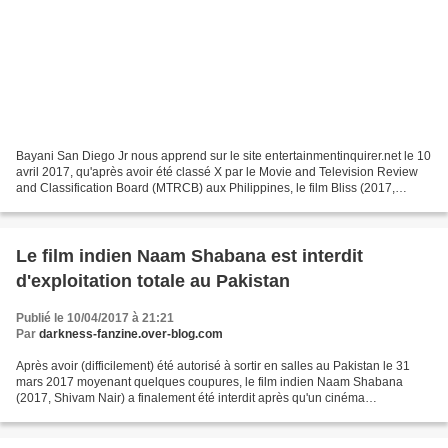
Bayani San Diego Jr nous apprend sur le site entertainmentinquirer.net le 10
avril 2017, qu'après avoir été classé X par le Movie and Television Review
and Classification Board (MTRCB) aux Philippines, le film Bliss (2017,
Jerrold Tarog) a finalement...
Le film indien Naam Shabana est interdit
d'exploitation totale au Pakistan
Publié le 10/04/2017 à 21:21
Par
darkness-fanzine.over-blog.com
Après avoir (difficilement) été autorisé à sortir en salles au Pakistan le 31
mars 2017 moyenant quelques coupures, le film indien Naam Shabana
(2017, Shivam Nair) a finalement été interdit après qu'un cinéma
d'Islamabad l'ait projeté dans sa version...