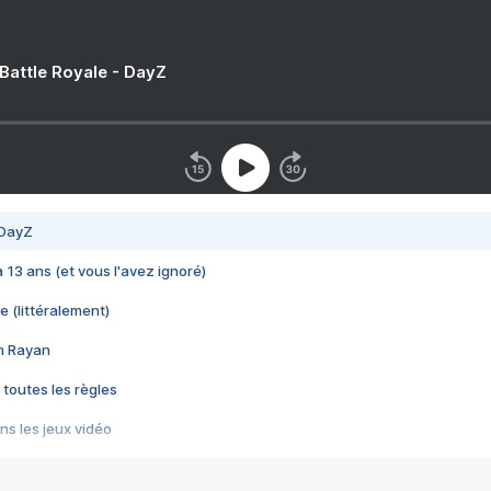
 Battle Royale - DayZ
 DayZ
 a 13 ans (et vous l'avez ignoré)
e (littéralement)
im Rayan
 toutes les règles
s les jeux vidéo
us choquant de Rockstar ? - Le scandale BULLY