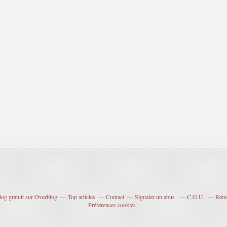
log gratuit sur Overblog
Top articles
Contact
Signaler un abus
C.G.U.
Rému
Préférences cookies