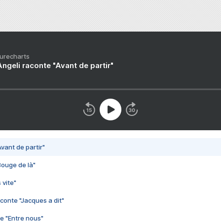
Purecharts
ngeli raconte "Avant de partir"
vant de partir"
Bouge de là"
 vite"
conte "Jacques a dit"
e "Entre nous"