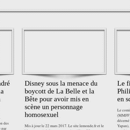
ndré
Disney sous la menace du
Le f
la
boycott de La Belle et la
Phil
n
Bête pour avoir mis en
en s
scène un personnage
Le comi
homosexuel
(MMFF) a
-
décerné 
on des
Mis à jour le 22 mars 2017. Le site lemonde.fr et le
Yapan), 
 par