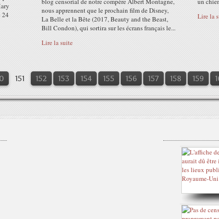
blog censorial de notre compère Albert Montagne,
un chien
Mary
nous apprennent que le prochain film de Disney,
e 24
Lire la 
La Belle et la Bête (2017, Beauty and the Beast,
Bill Condon), qui sortira sur les écrans français le...
Lire la suite
0
0
0
0
0
0
151
152
153
154
155
156
157
158
159
1