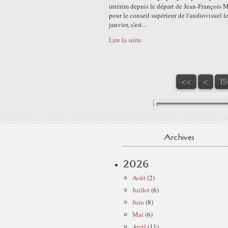
intérim depuis le départ de Jean-François 
pour le conseil supérieur de l'audiovisuel l
janvier, s'est...
Lire la suite
10
11
12
13
14
<<
<
15
Archives
2026
Août
(2)
Juillet
(6)
Juin
(8)
Mai
(6)
Avril
(11)