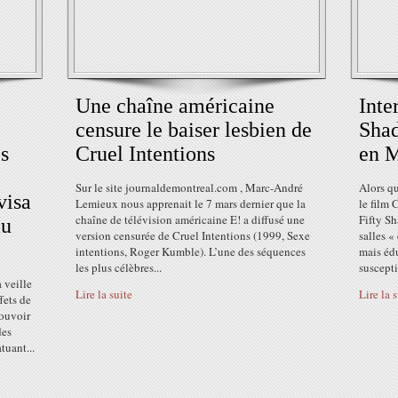
Une chaîne américaine
Inte
censure le baiser lesbien de
Shad
s
Cruel Intentions
en M
Sur le site journaldemontreal.com , Marc-André
Alors qu
visa
Lemieux nous apprenait le 7 mars dernier que la
le film
chaîne de télévision américaine E! a diffusé une
Fifty Sh
au
version censurée de Cruel Intentions (1999, Sexe
salles «
intentions, Roger Kumble). L’une des séquences
mais éd
les plus célèbres...
suscepti
 veille
Lire la suite
Lire la 
fets de
ouvoir
des
tuant...