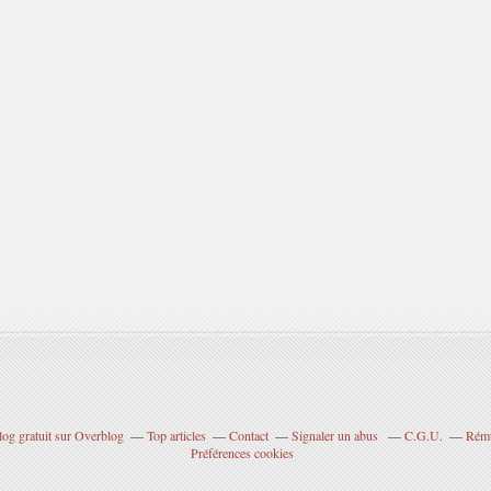
log gratuit sur Overblog
Top articles
Contact
Signaler un abus
C.G.U.
Rému
Préférences cookies