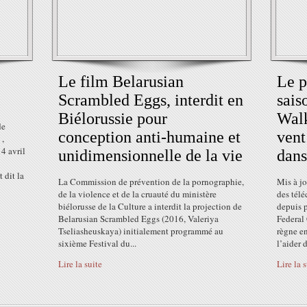
Le film Belarusian
Le p
Scrambled Eggs, interdit en
sais
Biélorussie pour
Walk
de
conception anti-humaine et
vent
 ,
4 avril
unidimensionnelle de la vie
dans
 dit la
La Commission de prévention de la pornographie,
Mis à j
de la violence et de la cruauté du ministère
des télé
biélorusse de la Culture a interdit la projection de
depuis p
Belarusian Scrambled Eggs (2016, Valeriya
Federal
Tseliasheuskaya) initialement programmé au
règne en
sixième Festival du...
l’aider d
Lire la suite
Lire la 