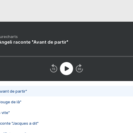
Purecharts
ngeli raconte "Avant de partir"
vant de partir"
Bouge de là"
 vite"
conte "Jacques a dit"