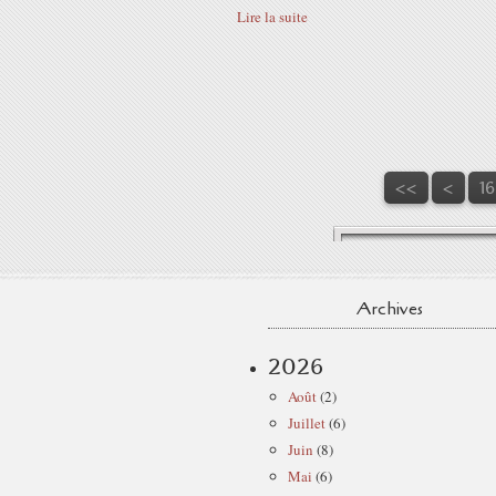
Lire la suite
1
11
12
13
14
15
<<
<
1
Archives
2026
Août
(2)
Juillet
(6)
Juin
(8)
Mai
(6)