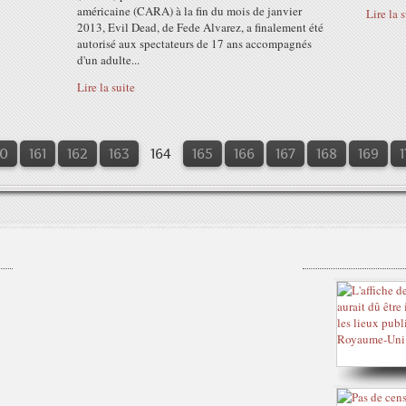
américaine (CARA) à la fin du mois de janvier
Lire la 
2013, Evil Dead, de Fede Alvarez, a finalement été
autorisé aux spectateurs de 17 ans accompagnés
d'un adulte...
Lire la suite
00
0
0
0
0
0
60
161
162
163
164
165
166
167
168
169