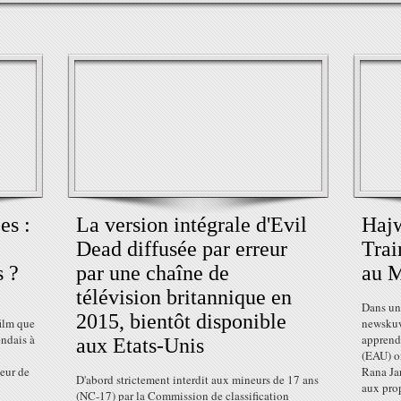
es :
La version intégrale d'Evil
Hajw
Dead diffusée par erreur
Trai
s ?
par une chaîne de
au M
télévision britannique en
Dans une
2015, bientôt disponible
film que
newskuw
endais à
apprend 
aux Etats-Unis
(EAU) on
teur de
Rana Jar
D'abord strictement interdit aux mineurs de 17 ans
aux prop
(NC-17) par la Commission de classification