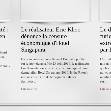
té :
Le réalisateur Eric Khoo
Le d
 en
dénonce la censure
furi
économique d'Hotel
extr
Singapura
par 
 Board
é de
Dans un entretien avec Samuel Douhaire publié
L'extrai
sur le site telerama.fr le 23 août 2016, le réalisateur
mis en l
ue son «
Eric Khoo dénonce la censure économique de son
québéco
a
dernier film, Hotel Singapura (2016, In the Room),
qui com
une succession de sketchs qui raconte les
montrant
destinées...
sur...
Lire la suite
Lire la 