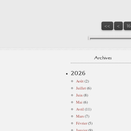
1
11
12
13
14
15
<<
<
1
Archives
2026
Août
(2)
Juillet
(6)
Juin
(8)
Mai
(6)
Avril
(11)
Mars
(7)
Février
(5)
Janvier
(9)