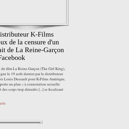
istributeur K-Films
eux de la censure d'un
ait de La Reine-Garçon
Facebook
t du film La Reine-Garçon (The Girl King),
igne le 19 août dernier par le distributeur
is Louis Dussault pour K-Films Amérique,
porte un plan « à connotation sexuelle
 des corps trop dénudés [...] se focalisant
suite