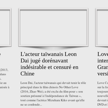
e
L'acteur taïwanais Leon
Love
Dai jugé dorénavant
inte
indésirable et censuré en
Gran
 (2013,
Chine
vers
 dans
,
ie au
Leon Dai, l'acteur taïwanais qui devait tenir le rôle
Love Cam
anisée à
principal dans le film chinois No Other Love
sur la l
(2016, Zhao Wei), a été exclu du film pour « son
toujour
soutien présumé à l'indépendance de Taïwan »,
nouvell
tout comme l'actrice Mizuhara Kiko avant qu'elle
devrait 
ne se confonde...
DVD et B