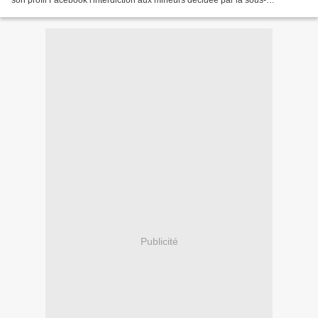
son profil Facebook l'interdiction aux mineurs décidée par la sous-
commission le 3 mars 2014. L'histoire...
Publicité