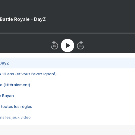
 Battle Royale - DayZ
 DayZ
 a 13 ans (et vous l'avez ignoré)
e (littéralement)
im Rayan
 toutes les règles
s les jeux vidéo
us choquant de Rockstar ? - Le scandale BULLY