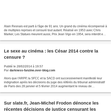
Alain Resnais est parti à l'âge de 91 ans. Un grand du cinéma récompensé à
de multiples reprises et censuré tout autant. Réalisé en 1953 avec Chris
Marker, Les Statues meurent aussi, Prix Jean Vigo en 1954, sera interdit en
France pendant plus de dix...
Le sexe au cinéma : les César 2014 contre la
censure ?
Publié le 28/02/2014 à 19:57
Par
darkness-fanzine.over-blog.com
Alors que l'ARPP, la SFCC et la SACD ont successivement manifesté leur
indignation après les décisions du juge des référés du tribunal administratif
de Paris des 28 janvier et 5 février 2014 augmentant le niveau de
classification des films Nymphomaniac...
Sur slate.fr, Jean-Michel Frodon dénonce les
récentes décisions de justice censurant les