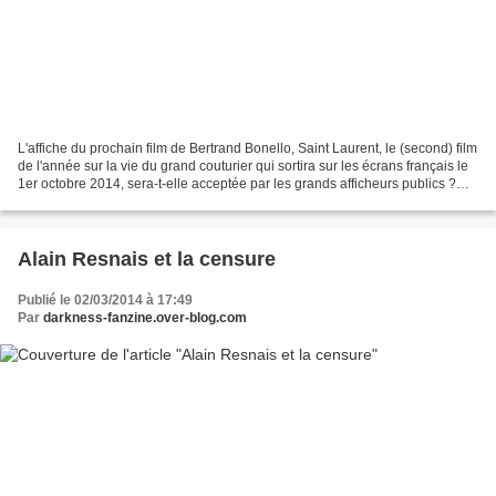
L'affiche du prochain film de Bertrand Bonello, Saint Laurent, le (second) film
de l'année sur la vie du grand couturier qui sortira sur les écrans français le
1er octobre 2014, sera-t-elle acceptée par les grands afficheurs publics ?
Les affaires Coco...
Alain Resnais et la censure
Publié le 02/03/2014 à 17:49
Par
darkness-fanzine.over-blog.com