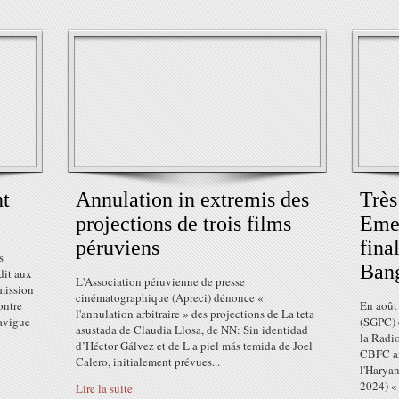
nt
Annulation in extremis des
Très
projections de trois films
Emer
péruviens
fina
s
Ban
dit aux
L'Association péruvienne de presse
mission
cinématographique (Apreci) dénonce «
ontre
En août
l'annulation arbitraire » des projections de La teta
navigue
(SGPC) 
asustada de Claudia Llosa, de NN: Sin identidad
la Radio
d’Héctor Gálvez et de L a piel más temida de Joel
CBFC ai
Calero, initialement prévues...
l'Harya
2024) « 
Lire la suite