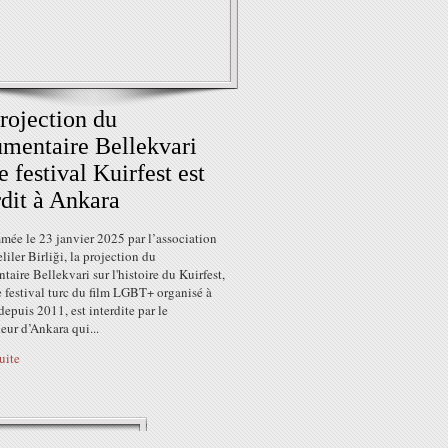
rojection du
mentaire Bellekvari
le festival Kuirfest est
rdit à Ankara
mée le 23 janvier 2025 par l’association
iler Birliği, la projection du
aire Bellekvari sur l'histoire du Kuirfest,
 festival turc du film LGBT+ organisé à
epuis 2011, est interdite par le
ur d’Ankara qui...
suite