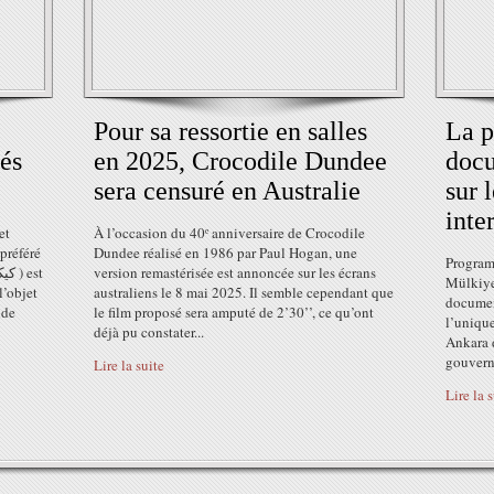
Pour sa ressortie en salles
La p
és
en 2025, Crocodile Dundee
docu
sera censuré en Australie
sur 
inte
et
À l’occasion du 40ᵉ anniversaire de Crocodile
préféré
Dundee réalisé en 1986 par Paul Hogan, une
Program
version remastérisée est annoncée sur les écrans
Mülkiyel
l’objet
australiens le 8 mai 2025. Il semble cependant que
document
nde
le film proposé sera amputé de 2’30’’, ce qu’ont
l’unique
déjà pu constater...
Ankara d
gouverne
Lire la suite
Lire la 