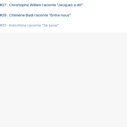
#27 : Christophe Willem raconte "Jacques a dit"
#26 : Chimène Badi raconte "Entre nous"
#25 : Indochine raconte "3e sexe"
#24 : Zaho raconte "C'est chelou"
#23 : Patrick Bruel raconte "Au café des délices"
#22 : Kyo raconte "Le chemin"
#21 : Nolwenn Leroy raconte "Cassé"
#20 : Patrick Hernandez raconte "Born to be alive"
#19 : Lorie raconte "Près de moi"
#18 : Michael Jones raconte "A nos actes manqués" (avec Jean-Jacque
#17 : Khaled raconte "Aïcha"
#16 : Corneille raconte "Parce qu'on vient de loin"