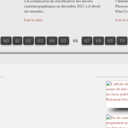
à la commission de classification des œuvres
l’Inform
cinématographiques en décembre 2021 a d’abord
Prasoon 
été interdite...
Film Cer
Lire la suite
Lire la 
10
20
30
40
50
60
61
62
63
64
65
66
67
68
69
70