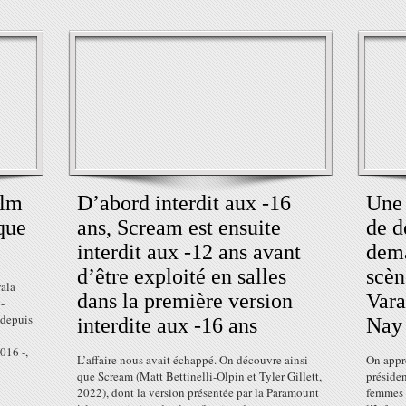
ilm
D’abord interdit aux -16
Une 
que
ans, Scream est ensuite
de d
interdit aux -12 ans avant
dema
d’être exploité en salles
scèn
wala
dans la première version
Var
-
 depuis
interdite aux -16 ans
Nay
016 -,
L’affaire nous avait échappé. On découvre ainsi
On appr
que Scream (Matt Bettinelli-Olpin et Tyler Gillett,
préside
2022), dont la version présentée par la Paramount
femmes e