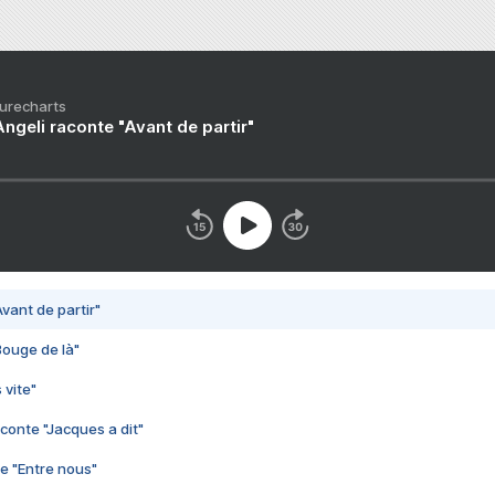
Purecharts
ngeli raconte "Avant de partir"
vant de partir"
Bouge de là"
 vite"
conte "Jacques a dit"
e "Entre nous"