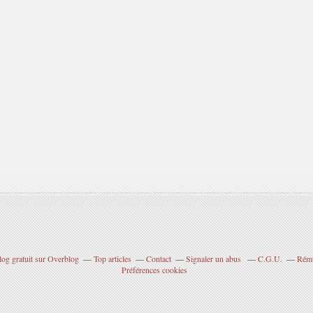
log gratuit sur Overblog
Top articles
Contact
Signaler un abus
C.G.U.
Rému
Préférences cookies