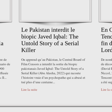
Le Pakistan interdit le
En C
biopic Javed Iqbal: The
Tenc
la
Untold Story of a Serial
fin 
Killer
Lord
re de
On apprend qu’au Pakistan, le Central Board of
De nomb
nario de
Film Censors a interdit la sortie du biopic
de décou
1900
pakistanais Javed Iqbal: The Untold Story of a
(David 
iffusée
Serial Killer (Abu Aleeha, 2022) qui raconte
Niccol, 
 Il...
l’histoire vraie d’un psychopathe qui a abusé et
Tencent 
tué plus d’une centaine...
a été su
Lire la suite
Lire la 