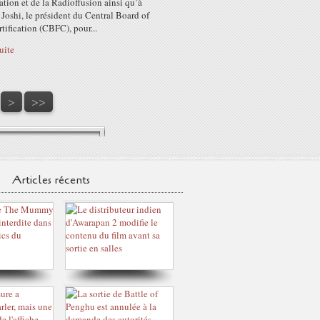
ation et de la Radioffusion ainsi qu’à
Joshi, le président du Central Board of
tification (CBFC), pour...
suite
80
90
100
200
>
>>
Articles récents