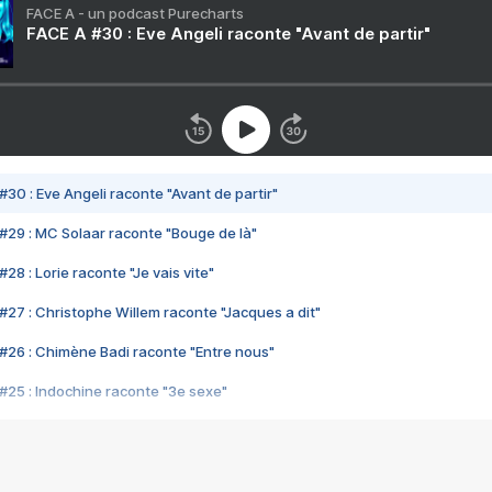
FACE A - un podcast Purecharts
FACE A #30 : Eve Angeli raconte "Avant de partir"
#30 : Eve Angeli raconte "Avant de partir"
#29 : MC Solaar raconte "Bouge de là"
28 : Lorie raconte "Je vais vite"
#27 : Christophe Willem raconte "Jacques a dit"
#26 : Chimène Badi raconte "Entre nous"
#25 : Indochine raconte "3e sexe"
#24 : Zaho raconte "C'est chelou"
#23 : Patrick Bruel raconte "Au café des délices"