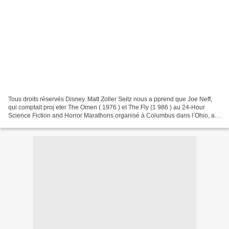
Tous droits réservés Disney. Matt Zoller Seitz nous a pprend que Joe Neff,
qui comptait proj eter The Omen ( 1976 ) et The Fly (1 986 ) au 24-Hour
Science Fiction and Horror Marathons organisé à Columbus dans l’Ohio, a
eu la mauvaise surprise de découvrir...