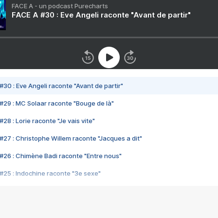
FACE A - un podcast Purecharts
FACE A #30 : Eve Angeli raconte "Avant de partir"
#30 : Eve Angeli raconte "Avant de partir"
#29 : MC Solaar raconte "Bouge de là"
28 : Lorie raconte "Je vais vite"
#27 : Christophe Willem raconte "Jacques a dit"
#26 : Chimène Badi raconte "Entre nous"
#25 : Indochine raconte "3e sexe"
#24 : Zaho raconte "C'est chelou"
#23 : Patrick Bruel raconte "Au café des délices"